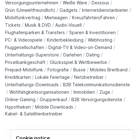
/
/
/
Versorgungsunternehmen
Weiße Ware
Dessous
/
/
/
Grün (Umweltfreundlich)
Gadgets
Internetdienstanbieter
/
/
/
Mobilfunkvertrag
Mietwagen
Kreuzfahrten/Fähren
/
/
/
Tickets
Musik & DVD
Audio-Visuell
/
/
Flughafenparken & Transfers
Sparen & Investitionen
/
/
/
PC- & Videospiele
Kinderbekleidung
Webhosting
/
/
Fluggesellschaften
Digital-TV & Video-on-Demand
/
/
/
Unterhaltungs-Superstore
Darlehen
Dating
/
/
Privatbankgeschäft
Glücksspiel & Wettbewerbe
/
/
/
/
Prepaid-Mobilfunk
Fotografie
Busse
Mobiles Breitband
/
/
/
Kreditkarten
Lokale Feiertage
Netzbetreiber
/
Unterhaltungs-Downloads
B2B Telekommunikationsdienste
/
/
/
/
Wohltätigkeitsorganisationen
Immobilien
Züge
/
/
/
Online-Gaming
Gruppenkauf
B2B Versorgungsdienste
/
/
Hypotheken
Mobile Downloads
Kabel- & Satellitenbetreiber
Cookie notice