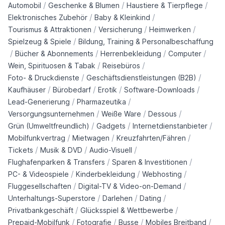
/
/
/
Automobil
Geschenke & Blumen
Haustiere & Tierpflege
/
/
Elektronisches Zubehör
Baby & Kleinkind
/
/
/
Tourismus & Attraktionen
Versicherung
Heimwerken
/
Spielzeug & Spiele
Bildung, Training & Personalbeschaffung
/
/
/
/
Bücher & Abonnements
Herrenbekleidung
Computer
/
/
Wein, Spirituosen & Tabak
Reisebüros
/
/
Foto- & Druckdienste
Geschäftsdienstleistungen (B2B)
/
/
/
/
Kaufhäuser
Bürobedarf
Erotik
Software-Downloads
/
/
Lead-Generierung
Pharmazeutika
/
/
/
Versorgungsunternehmen
Weiße Ware
Dessous
/
/
/
Grün (Umweltfreundlich)
Gadgets
Internetdienstanbieter
/
/
/
Mobilfunkvertrag
Mietwagen
Kreuzfahrten/Fähren
/
/
/
Tickets
Musik & DVD
Audio-Visuell
/
/
Flughafenparken & Transfers
Sparen & Investitionen
/
/
/
PC- & Videospiele
Kinderbekleidung
Webhosting
/
/
Fluggesellschaften
Digital-TV & Video-on-Demand
/
/
/
Unterhaltungs-Superstore
Darlehen
Dating
/
/
Privatbankgeschäft
Glücksspiel & Wettbewerbe
/
/
/
/
Prepaid-Mobilfunk
Fotografie
Busse
Mobiles Breitband