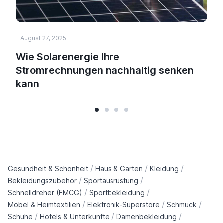
August 27, 2025
H
Wie Solarenergie Ihre
Stromrechnungen nachhaltig senken
kann
/
/
/
Gesundheit & Schönheit
Haus & Garten
Kleidung
/
/
Bekleidungszubehör
Sportausrüstung
/
/
Schnelldreher (FMCG)
Sportbekleidung
/
/
/
Möbel & Heimtextilien
Elektronik-Superstore
Schmuck
/
/
/
Schuhe
Hotels & Unterkünfte
Damenbekleidung