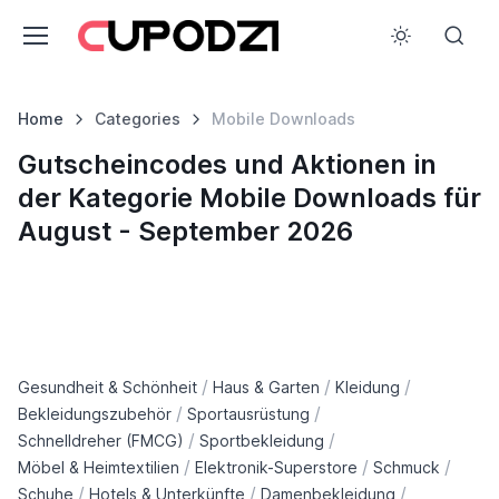
Home
Categories
Mobile Downloads
Gutscheincodes und Aktionen in
der Kategorie Mobile Downloads für
August - September 2026
/
/
/
Gesundheit & Schönheit
Haus & Garten
Kleidung
/
/
Bekleidungszubehör
Sportausrüstung
/
/
Schnelldreher (FMCG)
Sportbekleidung
/
/
/
Möbel & Heimtextilien
Elektronik-Superstore
Schmuck
/
/
/
Schuhe
Hotels & Unterkünfte
Damenbekleidung