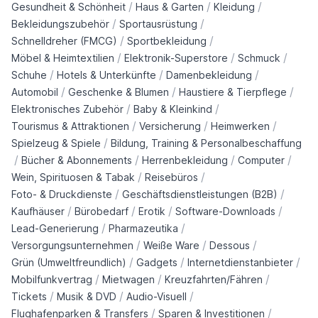
/
/
/
Gesundheit & Schönheit
Haus & Garten
Kleidung
/
/
Bekleidungszubehör
Sportausrüstung
/
/
Schnelldreher (FMCG)
Sportbekleidung
/
/
/
Möbel & Heimtextilien
Elektronik-Superstore
Schmuck
/
/
/
Schuhe
Hotels & Unterkünfte
Damenbekleidung
/
/
/
Automobil
Geschenke & Blumen
Haustiere & Tierpflege
/
/
Elektronisches Zubehör
Baby & Kleinkind
/
/
/
Tourismus & Attraktionen
Versicherung
Heimwerken
/
Spielzeug & Spiele
Bildung, Training & Personalbeschaffung
/
/
/
/
Bücher & Abonnements
Herrenbekleidung
Computer
/
/
Wein, Spirituosen & Tabak
Reisebüros
/
/
Foto- & Druckdienste
Geschäftsdienstleistungen (B2B)
/
/
/
/
Kaufhäuser
Bürobedarf
Erotik
Software-Downloads
/
/
Lead-Generierung
Pharmazeutika
/
/
/
Versorgungsunternehmen
Weiße Ware
Dessous
/
/
/
Grün (Umweltfreundlich)
Gadgets
Internetdienstanbieter
/
/
/
Mobilfunkvertrag
Mietwagen
Kreuzfahrten/Fähren
/
/
/
Tickets
Musik & DVD
Audio-Visuell
/
/
Flughafenparken & Transfers
Sparen & Investitionen