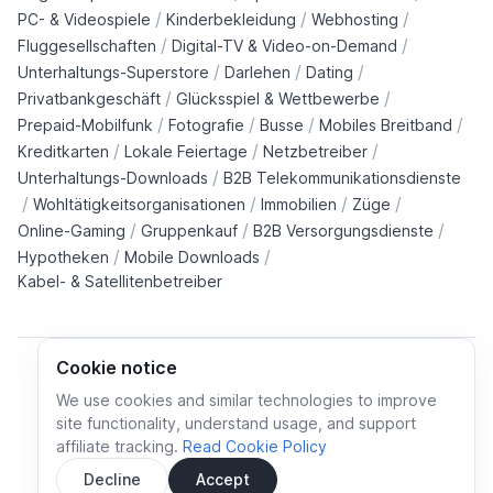
/
/
/
PC- & Videospiele
Kinderbekleidung
Webhosting
/
/
Fluggesellschaften
Digital-TV & Video-on-Demand
/
/
/
Unterhaltungs-Superstore
Darlehen
Dating
/
/
Privatbankgeschäft
Glücksspiel & Wettbewerbe
/
/
/
/
Prepaid-Mobilfunk
Fotografie
Busse
Mobiles Breitband
/
/
/
Kreditkarten
Lokale Feiertage
Netzbetreiber
/
Unterhaltungs-Downloads
B2B Telekommunikationsdienste
/
/
/
/
Wohltätigkeitsorganisationen
Immobilien
Züge
/
/
/
Online-Gaming
Gruppenkauf
B2B Versorgungsdienste
/
/
Hypotheken
Mobile Downloads
Kabel- & Satellitenbetreiber
Cookie notice
We use cookies and similar technologies to improve
site functionality, understand usage, and support
Cookie policy
Cookies preferences
Privacy policy
affiliate tracking.
Read Cookie Policy
Terms and conditions
Decline
Accept