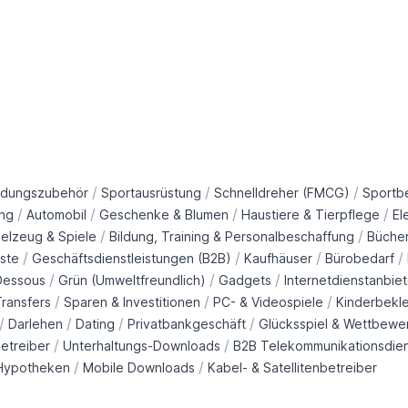
/
/
/
idungszubehör
Sportausrüstung
Schnelldreher (FMCG)
Sportb
/
/
/
/
ng
Automobil
Geschenke & Blumen
Haustiere & Tierpflege
El
/
/
ielzeug & Spiele
Bildung, Training & Personalbeschaffung
Büche
/
/
/
/
ste
Geschäftsdienstleistungen (B2B)
Kaufhäuser
Bürobedarf
/
/
/
Dessous
Grün (Umweltfreundlich)
Gadgets
Internetdienstanbiet
/
/
/
ransfers
Sparen & Investitionen
PC- & Videospiele
Kinderbekl
/
/
/
/
Darlehen
Dating
Privatbankgeschäft
Glücksspiel & Wettbewe
/
/
etreiber
Unterhaltungs-Downloads
B2B Telekommunikationsdie
/
/
Hypotheken
Mobile Downloads
Kabel- & Satellitenbetreiber