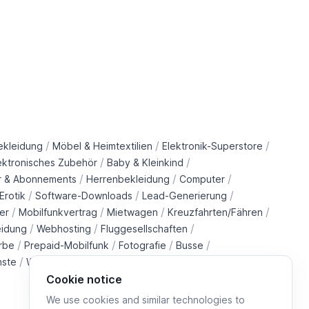
/
/
/
ekleidung
Möbel & Heimtextilien
Elektronik-Superstore
/
/
ektronisches Zubehör
Baby & Kleinkind
/
/
/
r & Abonnements
Herrenbekleidung
Computer
/
/
/
Erotik
Software-Downloads
Lead-Generierung
/
/
/
/
er
Mobilfunkvertrag
Mietwagen
Kreuzfahrten/Fähren
/
/
/
eidung
Webhosting
Fluggesellschaften
/
/
/
/
rbe
Prepaid-Mobilfunk
Fotografie
Busse
/
/
/
/
nste
Wohltätigkeitsorganisationen
Immobilien
Züge
Cookie notice
We use cookies and similar technologies to