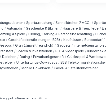
/
/
/
idungszubehör
Sportausrüstung
Schnelldreher (FMCG)
Sportb
/
/
/
/
ng
Automobil
Geschenke & Blumen
Haustiere & Tierpflege
El
/
/
ielzeug & Spiele
Bildung, Training & Personalbeschaffung
Büche
/
/
/
/
ste
Geschäftsdienstleistungen (B2B)
Kaufhäuser
Bürobedarf
/
/
/
Dessous
Grün (Umweltfreundlich)
Gadgets
Internetdienstanbiet
/
/
/
ransfers
Sparen & Investitionen
PC- & Videospiele
Kinderbekl
/
/
/
/
Darlehen
Dating
Privatbankgeschäft
Glücksspiel & Wettbewe
/
/
etreiber
Unterhaltungs-Downloads
B2B Telekommunikationsdie
/
/
Hypotheken
Mobile Downloads
Kabel- & Satellitenbetreiber
ivacy policy
Terms and conditions