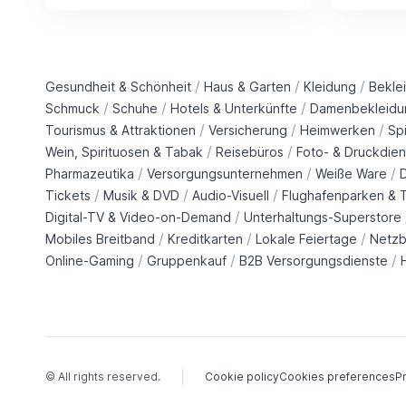
/
/
/
Gesundheit & Schönheit
Haus & Garten
Kleidung
Bekle
/
/
/
Schmuck
Schuhe
Hotels & Unterkünfte
Damenbekleidu
/
/
/
Tourismus & Attraktionen
Versicherung
Heimwerken
Sp
/
/
Wein, Spirituosen & Tabak
Reisebüros
Foto- & Druckdien
/
/
/
Pharmazeutika
Versorgungsunternehmen
Weiße Ware
/
/
/
Tickets
Musik & DVD
Audio-Visuell
Flughafenparken & T
/
Digital-TV & Video-on-Demand
Unterhaltungs-Superstore
/
/
/
Mobiles Breitband
Kreditkarten
Lokale Feiertage
Netzb
/
/
/
Online-Gaming
Gruppenkauf
B2B Versorgungsdienste
© All rights reserved.
Cookie policy
Cookies preferences
Pr