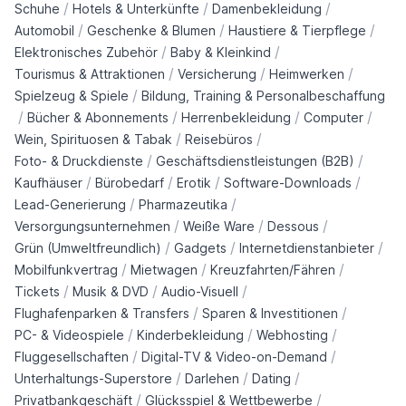
/
/
/
Schuhe
Hotels & Unterkünfte
Damenbekleidung
/
/
/
Automobil
Geschenke & Blumen
Haustiere & Tierpflege
/
/
Elektronisches Zubehör
Baby & Kleinkind
/
/
/
Tourismus & Attraktionen
Versicherung
Heimwerken
/
Spielzeug & Spiele
Bildung, Training & Personalbeschaffung
/
/
/
/
Bücher & Abonnements
Herrenbekleidung
Computer
/
/
Wein, Spirituosen & Tabak
Reisebüros
/
/
Foto- & Druckdienste
Geschäftsdienstleistungen (B2B)
/
/
/
/
Kaufhäuser
Bürobedarf
Erotik
Software-Downloads
/
/
Lead-Generierung
Pharmazeutika
/
/
/
Versorgungsunternehmen
Weiße Ware
Dessous
/
/
/
Grün (Umweltfreundlich)
Gadgets
Internetdienstanbieter
/
/
/
Mobilfunkvertrag
Mietwagen
Kreuzfahrten/Fähren
/
/
/
Tickets
Musik & DVD
Audio-Visuell
/
/
Flughafenparken & Transfers
Sparen & Investitionen
/
/
/
PC- & Videospiele
Kinderbekleidung
Webhosting
/
/
Fluggesellschaften
Digital-TV & Video-on-Demand
/
/
/
Unterhaltungs-Superstore
Darlehen
Dating
/
/
Privatbankgeschäft
Glücksspiel & Wettbewerbe