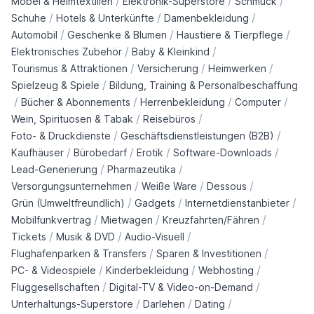
/
/
/
Möbel & Heimtextilien
Elektronik-Superstore
Schmuck
/
/
/
Schuhe
Hotels & Unterkünfte
Damenbekleidung
/
/
/
Automobil
Geschenke & Blumen
Haustiere & Tierpflege
/
/
Elektronisches Zubehör
Baby & Kleinkind
/
/
/
Tourismus & Attraktionen
Versicherung
Heimwerken
/
Spielzeug & Spiele
Bildung, Training & Personalbeschaffung
/
/
/
/
Bücher & Abonnements
Herrenbekleidung
Computer
/
/
Wein, Spirituosen & Tabak
Reisebüros
/
/
Foto- & Druckdienste
Geschäftsdienstleistungen (B2B)
/
/
/
/
Kaufhäuser
Bürobedarf
Erotik
Software-Downloads
/
/
Lead-Generierung
Pharmazeutika
/
/
/
Versorgungsunternehmen
Weiße Ware
Dessous
/
/
/
Grün (Umweltfreundlich)
Gadgets
Internetdienstanbieter
/
/
/
Mobilfunkvertrag
Mietwagen
Kreuzfahrten/Fähren
/
/
/
Tickets
Musik & DVD
Audio-Visuell
/
/
Flughafenparken & Transfers
Sparen & Investitionen
/
/
/
PC- & Videospiele
Kinderbekleidung
Webhosting
/
/
Fluggesellschaften
Digital-TV & Video-on-Demand
/
/
/
Unterhaltungs-Superstore
Darlehen
Dating