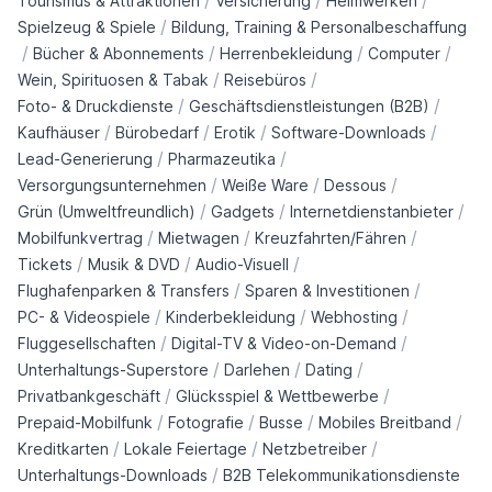
/
/
/
Tourismus & Attraktionen
Versicherung
Heimwerken
/
Spielzeug & Spiele
Bildung, Training & Personalbeschaffung
/
/
/
/
Bücher & Abonnements
Herrenbekleidung
Computer
/
/
Wein, Spirituosen & Tabak
Reisebüros
/
/
Foto- & Druckdienste
Geschäftsdienstleistungen (B2B)
/
/
/
/
Kaufhäuser
Bürobedarf
Erotik
Software-Downloads
/
/
Lead-Generierung
Pharmazeutika
/
/
/
Versorgungsunternehmen
Weiße Ware
Dessous
/
/
/
Grün (Umweltfreundlich)
Gadgets
Internetdienstanbieter
/
/
/
Mobilfunkvertrag
Mietwagen
Kreuzfahrten/Fähren
/
/
/
Tickets
Musik & DVD
Audio-Visuell
/
/
Flughafenparken & Transfers
Sparen & Investitionen
/
/
/
PC- & Videospiele
Kinderbekleidung
Webhosting
/
/
Fluggesellschaften
Digital-TV & Video-on-Demand
/
/
/
Unterhaltungs-Superstore
Darlehen
Dating
/
/
Privatbankgeschäft
Glücksspiel & Wettbewerbe
/
/
/
/
Prepaid-Mobilfunk
Fotografie
Busse
Mobiles Breitband
/
/
/
Kreditkarten
Lokale Feiertage
Netzbetreiber
/
Unterhaltungs-Downloads
B2B Telekommunikationsdienste