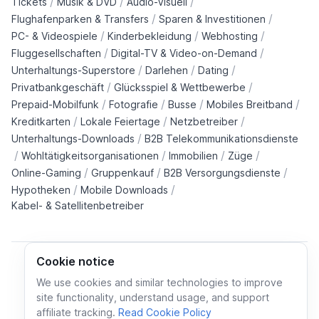
/
/
/
Tickets
Musik & DVD
Audio-Visuell
/
/
Flughafenparken & Transfers
Sparen & Investitionen
/
/
/
PC- & Videospiele
Kinderbekleidung
Webhosting
/
/
Fluggesellschaften
Digital-TV & Video-on-Demand
/
/
/
Unterhaltungs-Superstore
Darlehen
Dating
/
/
Privatbankgeschäft
Glücksspiel & Wettbewerbe
/
/
/
/
Prepaid-Mobilfunk
Fotografie
Busse
Mobiles Breitband
/
/
/
Kreditkarten
Lokale Feiertage
Netzbetreiber
/
Unterhaltungs-Downloads
B2B Telekommunikationsdienste
/
/
/
/
Wohltätigkeitsorganisationen
Immobilien
Züge
/
/
/
Online-Gaming
Gruppenkauf
B2B Versorgungsdienste
/
/
Hypotheken
Mobile Downloads
Kabel- & Satellitenbetreiber
Cookie notice
We use cookies and similar technologies to improve
site functionality, understand usage, and support
Cookie policy
Cookies preferences
Privacy policy
affiliate tracking.
Read Cookie Policy
Terms and conditions