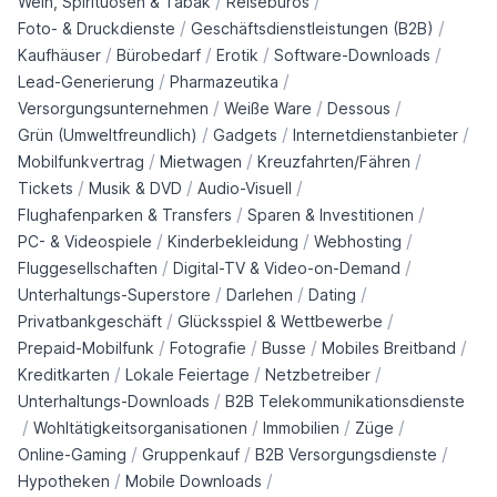
/
/
Wein, Spirituosen & Tabak
Reisebüros
/
/
Foto- & Druckdienste
Geschäftsdienstleistungen (B2B)
/
/
/
/
Kaufhäuser
Bürobedarf
Erotik
Software-Downloads
/
/
Lead-Generierung
Pharmazeutika
/
/
/
Versorgungsunternehmen
Weiße Ware
Dessous
/
/
/
Grün (Umweltfreundlich)
Gadgets
Internetdienstanbieter
/
/
/
Mobilfunkvertrag
Mietwagen
Kreuzfahrten/Fähren
/
/
/
Tickets
Musik & DVD
Audio-Visuell
/
/
Flughafenparken & Transfers
Sparen & Investitionen
/
/
/
PC- & Videospiele
Kinderbekleidung
Webhosting
/
/
Fluggesellschaften
Digital-TV & Video-on-Demand
/
/
/
Unterhaltungs-Superstore
Darlehen
Dating
/
/
Privatbankgeschäft
Glücksspiel & Wettbewerbe
/
/
/
/
Prepaid-Mobilfunk
Fotografie
Busse
Mobiles Breitband
/
/
/
Kreditkarten
Lokale Feiertage
Netzbetreiber
/
Unterhaltungs-Downloads
B2B Telekommunikationsdienste
/
/
/
/
Wohltätigkeitsorganisationen
Immobilien
Züge
/
/
/
Online-Gaming
Gruppenkauf
B2B Versorgungsdienste
/
/
Hypotheken
Mobile Downloads