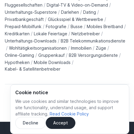
/
/
Fluggesellschaften
Digital-TV & Video-on-Demand
/
/
/
Unterhaltungs-Superstore
Darlehen
Dating
/
/
Privatbankgeschäft
Glücksspiel & Wettbewerbe
/
/
/
/
Prepaid-Mobilfunk
Fotografie
Busse
Mobiles Breitband
/
/
/
Kreditkarten
Lokale Feiertage
Netzbetreiber
/
Unterhaltungs-Downloads
B2B Telekommunikationsdienste
/
/
/
/
Wohltätigkeitsorganisationen
Immobilien
Züge
/
/
/
Online-Gaming
Gruppenkauf
B2B Versorgungsdienste
/
/
Hypotheken
Mobile Downloads
Kabel- & Satellitenbetreiber
Cookie notice
We use cookies and similar technologies to improve
site functionality, understand usage, and support
Cookie policy
Cookies preferences
Privacy policy
affiliate tracking.
Read Cookie Policy
Terms and conditions
Decline
Accept
Sidebar
© All rights reserved.