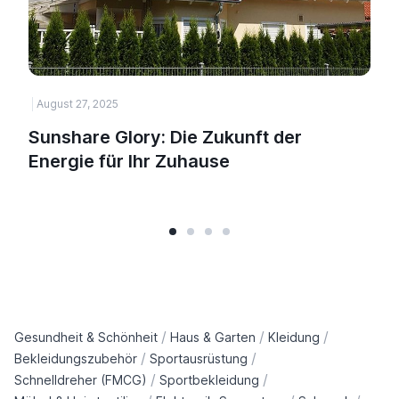
August 27, 2025
H
Sunshare Glory: Die Zukunft der
Energie für Ihr Zuhause
/
/
/
Gesundheit & Schönheit
Haus & Garten
Kleidung
/
/
Bekleidungszubehör
Sportausrüstung
/
/
Schnelldreher (FMCG)
Sportbekleidung