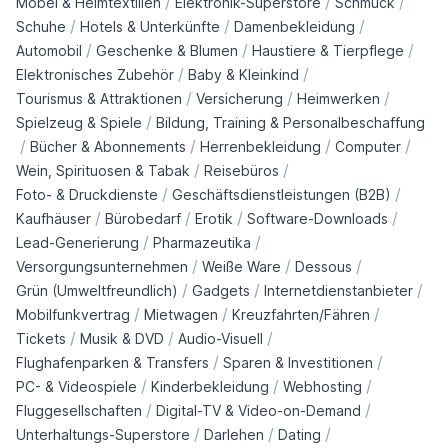
/
/
/
Möbel & Heimtextilien
Elektronik-Superstore
Schmuck
/
/
/
Schuhe
Hotels & Unterkünfte
Damenbekleidung
/
/
/
Automobil
Geschenke & Blumen
Haustiere & Tierpflege
/
/
Elektronisches Zubehör
Baby & Kleinkind
/
/
/
Tourismus & Attraktionen
Versicherung
Heimwerken
/
Spielzeug & Spiele
Bildung, Training & Personalbeschaffung
/
/
/
/
Bücher & Abonnements
Herrenbekleidung
Computer
/
/
Wein, Spirituosen & Tabak
Reisebüros
/
/
Foto- & Druckdienste
Geschäftsdienstleistungen (B2B)
/
/
/
/
Kaufhäuser
Bürobedarf
Erotik
Software-Downloads
/
/
Lead-Generierung
Pharmazeutika
/
/
/
Versorgungsunternehmen
Weiße Ware
Dessous
/
/
/
Grün (Umweltfreundlich)
Gadgets
Internetdienstanbieter
/
/
/
Mobilfunkvertrag
Mietwagen
Kreuzfahrten/Fähren
/
/
/
Tickets
Musik & DVD
Audio-Visuell
/
/
Flughafenparken & Transfers
Sparen & Investitionen
/
/
/
PC- & Videospiele
Kinderbekleidung
Webhosting
/
/
Fluggesellschaften
Digital-TV & Video-on-Demand
/
/
/
Unterhaltungs-Superstore
Darlehen
Dating