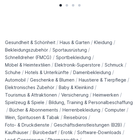
/
/
/
Gesundheit & Schönheit
Haus & Garten
Kleidung
/
/
Bekleidungszubehör
Sportausrüstung
/
/
Schnelldreher (FMCG)
Sportbekleidung
/
/
/
Möbel & Heimtextilien
Elektronik-Superstore
Schmuck
/
/
/
Schuhe
Hotels & Unterkünfte
Damenbekleidung
/
/
/
Automobil
Geschenke & Blumen
Haustiere & Tierpflege
/
/
Elektronisches Zubehör
Baby & Kleinkind
/
/
/
Tourismus & Attraktionen
Versicherung
Heimwerken
/
Spielzeug & Spiele
Bildung, Training & Personalbeschaffung
/
/
/
/
Bücher & Abonnements
Herrenbekleidung
Computer
/
/
Wein, Spirituosen & Tabak
Reisebüros
/
/
Foto- & Druckdienste
Geschäftsdienstleistungen (B2B)
/
/
/
/
Kaufhäuser
Bürobedarf
Erotik
Software-Downloads
/
/
Lead-Generierung
Pharmazeutika