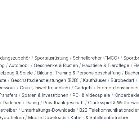
/
/
/
idungszubehör
Sportausrüstung
Schnelldreher (FMCG)
Sportb
/
/
/
/
ng
Automobil
Geschenke & Blumen
Haustiere & Tierpflege
El
/
/
ielzeug & Spiele
Bildung, Training & Personalbeschaffung
Büche
/
/
/
/
ste
Geschäftsdienstleistungen (B2B)
Kaufhäuser
Bürobedarf
/
/
/
Dessous
Grün (Umweltfreundlich)
Gadgets
Internetdienstanbiet
/
/
/
ransfers
Sparen & Investitionen
PC- & Videospiele
Kinderbekl
/
/
/
/
Darlehen
Dating
Privatbankgeschäft
Glücksspiel & Wettbewe
/
/
etreiber
Unterhaltungs-Downloads
B2B Telekommunikationsdie
/
/
Hypotheken
Mobile Downloads
Kabel- & Satellitenbetreiber