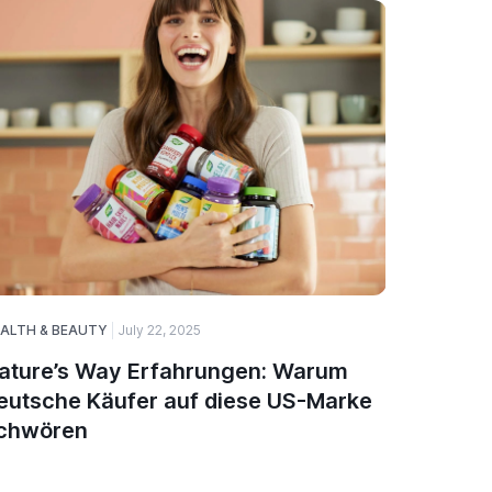
ALTH & BEAUTY
July 22, 2025
HEALTH & 
ature’s Way Erfahrungen: Warum
Top 5 N
eutsche Käufer auf diese US-Marke
Immuns
chwören