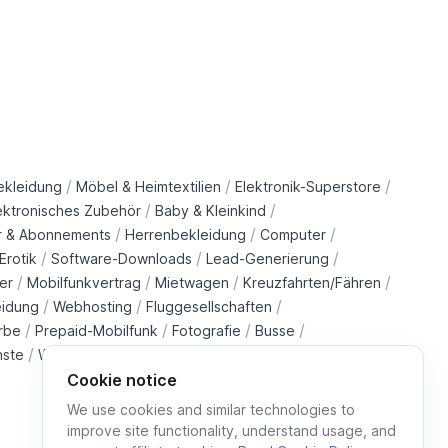
/
/
/
ekleidung
Möbel & Heimtextilien
Elektronik-Superstore
/
/
ektronisches Zubehör
Baby & Kleinkind
/
/
/
r & Abonnements
Herrenbekleidung
Computer
/
/
/
Erotik
Software-Downloads
Lead-Generierung
/
/
/
/
er
Mobilfunkvertrag
Mietwagen
Kreuzfahrten/Fähren
/
/
/
eidung
Webhosting
Fluggesellschaften
/
/
/
/
rbe
Prepaid-Mobilfunk
Fotografie
Busse
/
/
/
/
nste
Wohltätigkeitsorganisationen
Immobilien
Züge
Cookie notice
We use cookies and similar technologies to
improve site functionality, understand usage, and