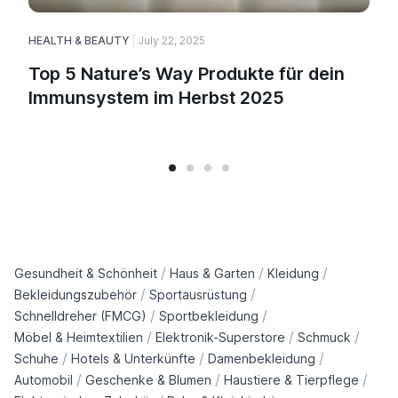
HEALTH & BEAUTY
July 22, 2025
H
Top 5 Nature’s Way Produkte für dein
Immunsystem im Herbst 2025
/
/
/
Gesundheit & Schönheit
Haus & Garten
Kleidung
/
/
Bekleidungszubehör
Sportausrüstung
/
/
Schnelldreher (FMCG)
Sportbekleidung
/
/
/
Möbel & Heimtextilien
Elektronik-Superstore
Schmuck
/
/
/
Schuhe
Hotels & Unterkünfte
Damenbekleidung
/
/
/
Automobil
Geschenke & Blumen
Haustiere & Tierpflege