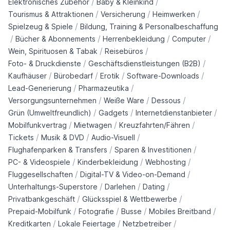
/
/
Elektronisches Zubehör
Baby & Kleinkind
/
/
/
Tourismus & Attraktionen
Versicherung
Heimwerken
/
Spielzeug & Spiele
Bildung, Training & Personalbeschaffung
/
/
/
/
Bücher & Abonnements
Herrenbekleidung
Computer
/
/
Wein, Spirituosen & Tabak
Reisebüros
/
/
Foto- & Druckdienste
Geschäftsdienstleistungen (B2B)
/
/
/
/
Kaufhäuser
Bürobedarf
Erotik
Software-Downloads
/
/
Lead-Generierung
Pharmazeutika
/
/
/
Versorgungsunternehmen
Weiße Ware
Dessous
/
/
/
Grün (Umweltfreundlich)
Gadgets
Internetdienstanbieter
/
/
/
Mobilfunkvertrag
Mietwagen
Kreuzfahrten/Fähren
/
/
/
Tickets
Musik & DVD
Audio-Visuell
/
/
Flughafenparken & Transfers
Sparen & Investitionen
/
/
/
PC- & Videospiele
Kinderbekleidung
Webhosting
/
/
Fluggesellschaften
Digital-TV & Video-on-Demand
/
/
/
Unterhaltungs-Superstore
Darlehen
Dating
/
/
Privatbankgeschäft
Glücksspiel & Wettbewerbe
/
/
/
/
Prepaid-Mobilfunk
Fotografie
Busse
Mobiles Breitband
/
/
/
Kreditkarten
Lokale Feiertage
Netzbetreiber