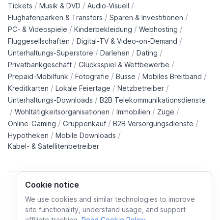
/
/
/
Tickets
Musik & DVD
Audio-Visuell
/
/
Flughafenparken & Transfers
Sparen & Investitionen
/
/
/
PC- & Videospiele
Kinderbekleidung
Webhosting
/
/
Fluggesellschaften
Digital-TV & Video-on-Demand
/
/
/
Unterhaltungs-Superstore
Darlehen
Dating
/
/
Privatbankgeschäft
Glücksspiel & Wettbewerbe
/
/
/
/
Prepaid-Mobilfunk
Fotografie
Busse
Mobiles Breitband
/
/
/
Kreditkarten
Lokale Feiertage
Netzbetreiber
/
Unterhaltungs-Downloads
B2B Telekommunikationsdienste
/
/
/
/
Wohltätigkeitsorganisationen
Immobilien
Züge
/
/
/
Online-Gaming
Gruppenkauf
B2B Versorgungsdienste
/
/
Hypotheken
Mobile Downloads
Kabel- & Satellitenbetreiber
Cookie notice
We use cookies and similar technologies to improve
site functionality, understand usage, and support
Cookie policy
Cookies preferences
Privacy policy
affiliate tracking.
Read Cookie Policy