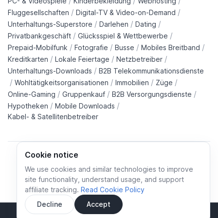
/
/
/
PC- & Videospiele
Kinderbekleidung
Webhosting
/
/
Fluggesellschaften
Digital-TV & Video-on-Demand
/
/
/
Unterhaltungs-Superstore
Darlehen
Dating
/
/
Privatbankgeschäft
Glücksspiel & Wettbewerbe
/
/
/
/
Prepaid-Mobilfunk
Fotografie
Busse
Mobiles Breitband
/
/
/
Kreditkarten
Lokale Feiertage
Netzbetreiber
/
Unterhaltungs-Downloads
B2B Telekommunikationsdienste
/
/
/
/
Wohltätigkeitsorganisationen
Immobilien
Züge
/
/
/
Online-Gaming
Gruppenkauf
B2B Versorgungsdienste
/
/
Hypotheken
Mobile Downloads
Kabel- & Satellitenbetreiber
Cookie notice
We use cookies and similar technologies to improve
site functionality, understand usage, and support
Cookie policy
Cookies preferences
Privacy policy
affiliate tracking.
Read Cookie Policy
Terms and conditions
Decline
Accept
Sidebar
© All rights reserved.