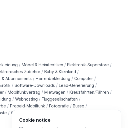
/
/
/
ekleidung
Möbel & Heimtextilien
Elektronik-Superstore
/
/
ektronisches Zubehör
Baby & Kleinkind
/
/
/
r & Abonnements
Herrenbekleidung
Computer
/
/
/
Erotik
Software-Downloads
Lead-Generierung
/
/
/
/
er
Mobilfunkvertrag
Mietwagen
Kreuzfahrten/Fähren
/
/
/
eidung
Webhosting
Fluggesellschaften
/
/
/
/
rbe
Prepaid-Mobilfunk
Fotografie
Busse
/
/
/
/
nste
Wohltätigkeitsorganisationen
Immobilien
Züge
Cookie notice