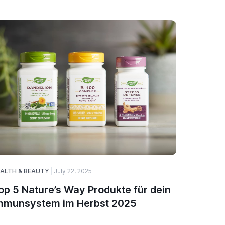
ALTH & BEAUTY
July 22, 2025
HEALTH & 
op 5 Nature’s Way Produkte für dein
Nature
mmunsystem im Herbst 2025
deutsc
schwör