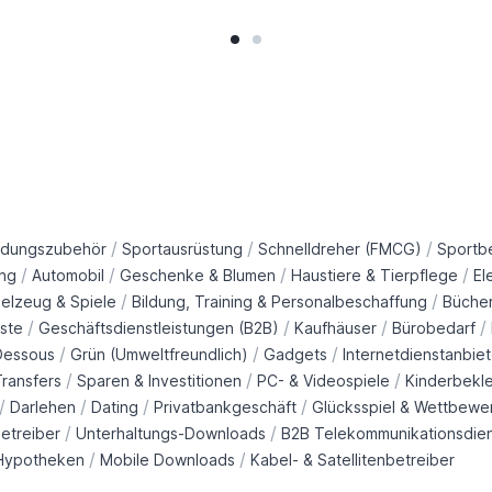
/
/
/
idungszubehör
Sportausrüstung
Schnelldreher (FMCG)
Sportb
/
/
/
/
ng
Automobil
Geschenke & Blumen
Haustiere & Tierpflege
El
/
/
ielzeug & Spiele
Bildung, Training & Personalbeschaffung
Büche
/
/
/
/
ste
Geschäftsdienstleistungen (B2B)
Kaufhäuser
Bürobedarf
/
/
/
Dessous
Grün (Umweltfreundlich)
Gadgets
Internetdienstanbiet
/
/
/
ransfers
Sparen & Investitionen
PC- & Videospiele
Kinderbekl
/
/
/
/
Darlehen
Dating
Privatbankgeschäft
Glücksspiel & Wettbewe
/
/
etreiber
Unterhaltungs-Downloads
B2B Telekommunikationsdie
/
/
Hypotheken
Mobile Downloads
Kabel- & Satellitenbetreiber