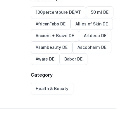
100percentpure DE/AT
50 ml DE
AfricanFabs DE
Allies of Skin DE
Ancient + Brave DE
Artdeco DE
Asambeauty DE
Ascopharm DE
Aware DE
Babor DE
Category
Health & Beauty