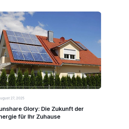
ugust 27, 2025
HEALTH & 
unshare Glory: Die Zukunft der
Top 5 N
nergie für Ihr Zuhause
Immuns