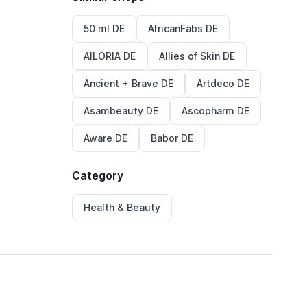
50 ml DE
AfricanFabs DE
AILORIA DE
Allies of Skin DE
Ancient + Brave DE
Artdeco DE
Asambeauty DE
Ascopharm DE
Aware DE
Babor DE
Category
Health & Beauty