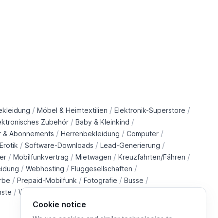
/
/
/
ekleidung
Möbel & Heimtextilien
Elektronik-Superstore
/
/
ektronisches Zubehör
Baby & Kleinkind
/
/
/
r & Abonnements
Herrenbekleidung
Computer
/
/
/
Erotik
Software-Downloads
Lead-Generierung
/
/
/
/
er
Mobilfunkvertrag
Mietwagen
Kreuzfahrten/Fähren
/
/
/
eidung
Webhosting
Fluggesellschaften
/
/
/
/
rbe
Prepaid-Mobilfunk
Fotografie
Busse
/
/
/
/
nste
Wohltätigkeitsorganisationen
Immobilien
Züge
Cookie notice