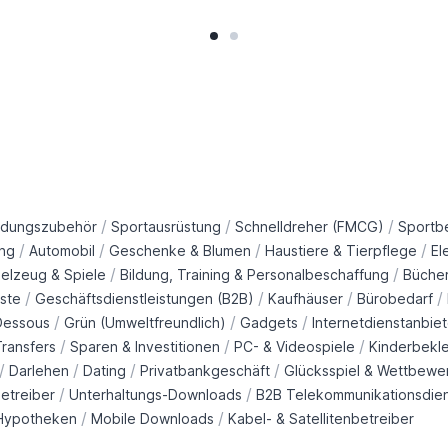
/
/
/
idungszubehör
Sportausrüstung
Schnelldreher (FMCG)
Sportb
/
/
/
/
ng
Automobil
Geschenke & Blumen
Haustiere & Tierpflege
El
/
/
ielzeug & Spiele
Bildung, Training & Personalbeschaffung
Büche
/
/
/
/
ste
Geschäftsdienstleistungen (B2B)
Kaufhäuser
Bürobedarf
/
/
/
Dessous
Grün (Umweltfreundlich)
Gadgets
Internetdienstanbiet
/
/
/
ransfers
Sparen & Investitionen
PC- & Videospiele
Kinderbekl
/
/
/
/
Darlehen
Dating
Privatbankgeschäft
Glücksspiel & Wettbewe
/
/
etreiber
Unterhaltungs-Downloads
B2B Telekommunikationsdie
/
/
Hypotheken
Mobile Downloads
Kabel- & Satellitenbetreiber