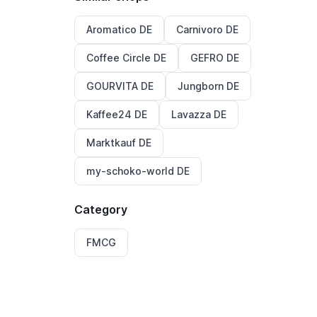
Aromatico DE
Carnivoro DE
Coffee Circle DE
GEFRO DE
GOURVITA DE
Jungborn DE
Kaffee24 DE
Lavazza DE
Marktkauf DE
my-schoko-world DE
Category
FMCG