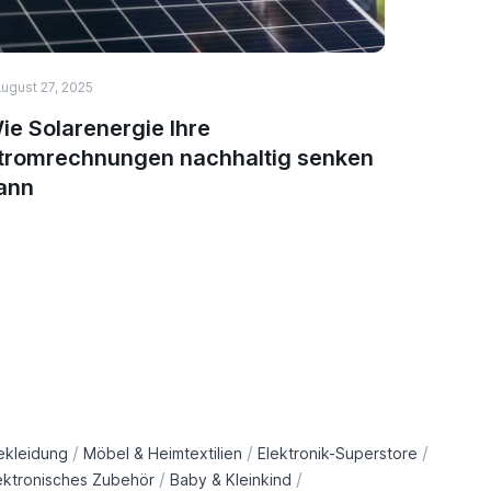
ugust 27, 2025
HEALTH & 
ie Solarenergie Ihre
Top 5 N
tromrechnungen nachhaltig senken
Immuns
ann
/
/
/
ekleidung
Möbel & Heimtextilien
Elektronik-Superstore
/
/
ektronisches Zubehör
Baby & Kleinkind