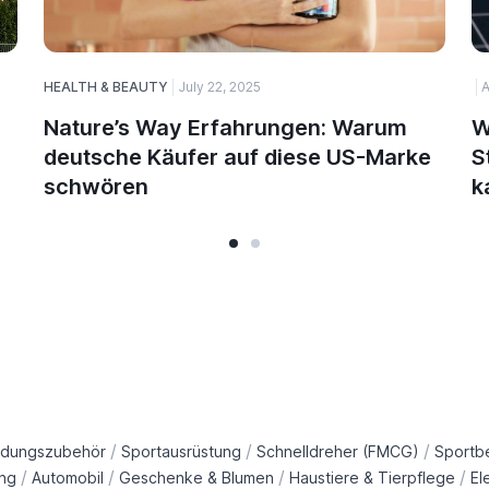
HEALTH & BEAUTY
July 22, 2025
A
Nature’s Way Erfahrungen: Warum
W
deutsche Käufer auf diese US-Marke
S
schwören
k
/
/
/
idungszubehör
Sportausrüstung
Schnelldreher (FMCG)
Sportb
/
/
/
/
ng
Automobil
Geschenke & Blumen
Haustiere & Tierpflege
El