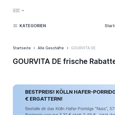
🇩🇪
KATEGORIEN
Start
Startseite
Alle Geschäfte
GOURVITA DE
GOURVITA DE frische Rabatt
BESTPREIS! KÖLLN HAFER-PORRIDGE
€ ERGATTERN!
Bestelle dir das Kölln Hafer-Porridge "Nuss", 3
Bestpreis von nur 3,31 € statt 3,49 €. Jetzt