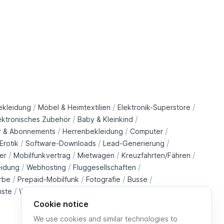
/
/
/
ekleidung
Möbel & Heimtextilien
Elektronik-Superstore
/
/
ektronisches Zubehör
Baby & Kleinkind
/
/
/
r & Abonnements
Herrenbekleidung
Computer
/
/
/
Erotik
Software-Downloads
Lead-Generierung
/
/
/
/
er
Mobilfunkvertrag
Mietwagen
Kreuzfahrten/Fähren
/
/
/
eidung
Webhosting
Fluggesellschaften
/
/
/
/
rbe
Prepaid-Mobilfunk
Fotografie
Busse
/
/
/
/
nste
Wohltätigkeitsorganisationen
Immobilien
Züge
Cookie notice
We use cookies and similar technologies to