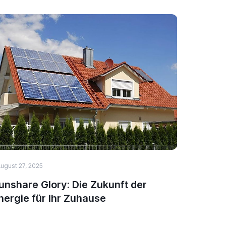
ugust 27, 2025
HEALTH & 
unshare Glory: Die Zukunft der
Top 5 N
nergie für Ihr Zuhause
Immuns