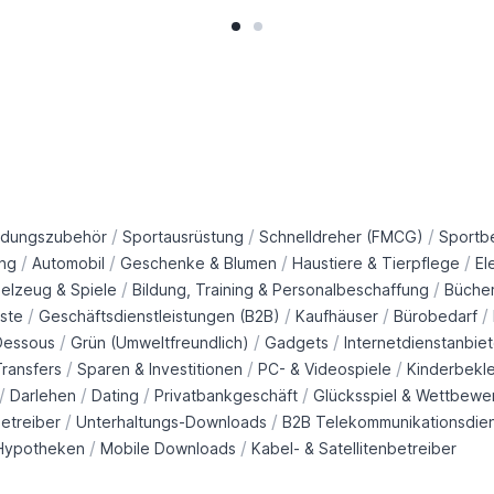
/
/
/
idungszubehör
Sportausrüstung
Schnelldreher (FMCG)
Sportb
/
/
/
/
ng
Automobil
Geschenke & Blumen
Haustiere & Tierpflege
El
/
/
ielzeug & Spiele
Bildung, Training & Personalbeschaffung
Büche
/
/
/
/
ste
Geschäftsdienstleistungen (B2B)
Kaufhäuser
Bürobedarf
/
/
/
Dessous
Grün (Umweltfreundlich)
Gadgets
Internetdienstanbiet
/
/
/
ransfers
Sparen & Investitionen
PC- & Videospiele
Kinderbekl
/
/
/
/
Darlehen
Dating
Privatbankgeschäft
Glücksspiel & Wettbewe
/
/
etreiber
Unterhaltungs-Downloads
B2B Telekommunikationsdie
/
/
Hypotheken
Mobile Downloads
Kabel- & Satellitenbetreiber