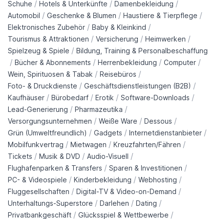
/
/
/
Schuhe
Hotels & Unterkünfte
Damenbekleidung
/
/
/
Automobil
Geschenke & Blumen
Haustiere & Tierpflege
/
/
Elektronisches Zubehör
Baby & Kleinkind
/
/
/
Tourismus & Attraktionen
Versicherung
Heimwerken
/
Spielzeug & Spiele
Bildung, Training & Personalbeschaffung
/
/
/
/
Bücher & Abonnements
Herrenbekleidung
Computer
/
/
Wein, Spirituosen & Tabak
Reisebüros
/
/
Foto- & Druckdienste
Geschäftsdienstleistungen (B2B)
/
/
/
/
Kaufhäuser
Bürobedarf
Erotik
Software-Downloads
/
/
Lead-Generierung
Pharmazeutika
/
/
/
Versorgungsunternehmen
Weiße Ware
Dessous
/
/
/
Grün (Umweltfreundlich)
Gadgets
Internetdienstanbieter
/
/
/
Mobilfunkvertrag
Mietwagen
Kreuzfahrten/Fähren
/
/
/
Tickets
Musik & DVD
Audio-Visuell
/
/
Flughafenparken & Transfers
Sparen & Investitionen
/
/
/
PC- & Videospiele
Kinderbekleidung
Webhosting
/
/
Fluggesellschaften
Digital-TV & Video-on-Demand
/
/
/
Unterhaltungs-Superstore
Darlehen
Dating
/
/
Privatbankgeschäft
Glücksspiel & Wettbewerbe