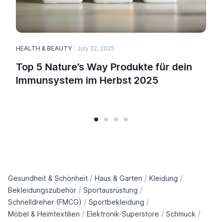
HEALTH & BEAUTY
July 22, 2025
H
Top 5 Nature’s Way Produkte für dein
Immunsystem im Herbst 2025
/
/
/
Gesundheit & Schönheit
Haus & Garten
Kleidung
/
/
Bekleidungszubehör
Sportausrüstung
/
/
Schnelldreher (FMCG)
Sportbekleidung
/
/
/
Möbel & Heimtextilien
Elektronik-Superstore
Schmuck