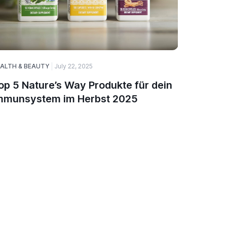
ALTH & BEAUTY
July 22, 2025
August 27,
op 5 Nature’s Way Produkte für dein
Wie Sol
mmunsystem im Herbst 2025
Stromr
kann