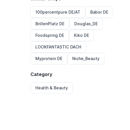
100percentpure DE/AT
Babor DE
BrillenPlatz DE
Douglas_DE
Foodspring DE
Kiko DE
LOOKFANTASTIC DACH
Myprotein DE
Niche_Beauty
Category
Health & Beauty