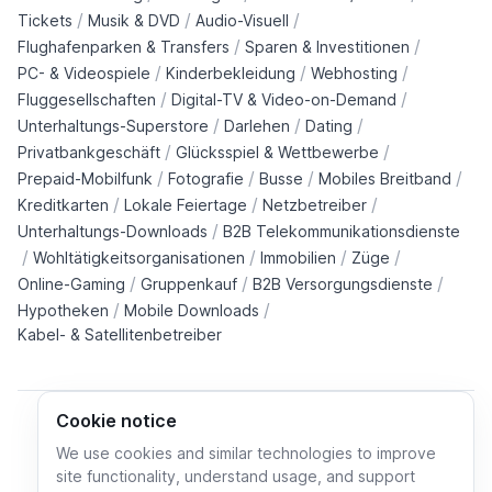
/
/
/
Tickets
Musik & DVD
Audio-Visuell
/
/
Flughafenparken & Transfers
Sparen & Investitionen
/
/
/
PC- & Videospiele
Kinderbekleidung
Webhosting
/
/
Fluggesellschaften
Digital-TV & Video-on-Demand
/
/
/
Unterhaltungs-Superstore
Darlehen
Dating
/
/
Privatbankgeschäft
Glücksspiel & Wettbewerbe
/
/
/
/
Prepaid-Mobilfunk
Fotografie
Busse
Mobiles Breitband
/
/
/
Kreditkarten
Lokale Feiertage
Netzbetreiber
/
Unterhaltungs-Downloads
B2B Telekommunikationsdienste
/
/
/
/
Wohltätigkeitsorganisationen
Immobilien
Züge
/
/
/
Online-Gaming
Gruppenkauf
B2B Versorgungsdienste
/
/
Hypotheken
Mobile Downloads
Kabel- & Satellitenbetreiber
Cookie notice
We use cookies and similar technologies to improve
site functionality, understand usage, and support
Cookie policy
Cookies preferences
Privacy policy