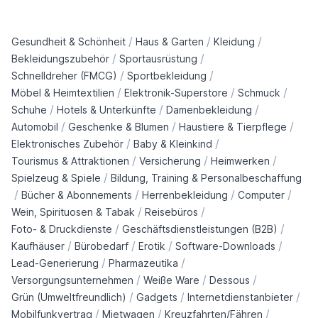
/
/
/
Gesundheit & Schönheit
Haus & Garten
Kleidung
/
/
Bekleidungszubehör
Sportausrüstung
/
/
Schnelldreher (FMCG)
Sportbekleidung
/
/
/
Möbel & Heimtextilien
Elektronik-Superstore
Schmuck
/
/
/
Schuhe
Hotels & Unterkünfte
Damenbekleidung
/
/
/
Automobil
Geschenke & Blumen
Haustiere & Tierpflege
/
/
Elektronisches Zubehör
Baby & Kleinkind
/
/
/
Tourismus & Attraktionen
Versicherung
Heimwerken
/
Spielzeug & Spiele
Bildung, Training & Personalbeschaffung
/
/
/
/
Bücher & Abonnements
Herrenbekleidung
Computer
/
/
Wein, Spirituosen & Tabak
Reisebüros
/
/
Foto- & Druckdienste
Geschäftsdienstleistungen (B2B)
/
/
/
/
Kaufhäuser
Bürobedarf
Erotik
Software-Downloads
/
/
Lead-Generierung
Pharmazeutika
/
/
/
Versorgungsunternehmen
Weiße Ware
Dessous
/
/
/
Grün (Umweltfreundlich)
Gadgets
Internetdienstanbieter
/
/
/
Mobilfunkvertrag
Mietwagen
Kreuzfahrten/Fähren