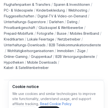
/
/
Flughafenparken & Transfers
Sparen & Investitionen
/
/
/
PC- & Videospiele
Kinderbekleidung
Webhosting
/
/
Fluggesellschaften
Digital-TV & Video-on-Demand
/
/
/
Unterhaltungs-Superstore
Darlehen
Dating
/
/
Privatbankgeschäft
Glücksspiel & Wettbewerbe
/
/
/
/
Prepaid-Mobilfunk
Fotografie
Busse
Mobiles Breitband
/
/
/
Kreditkarten
Lokale Feiertage
Netzbetreiber
/
Unterhaltungs-Downloads
B2B Telekommunikationsdienste
/
/
/
/
Wohltätigkeitsorganisationen
Immobilien
Züge
/
/
/
Online-Gaming
Gruppenkauf
B2B Versorgungsdienste
/
/
Hypotheken
Mobile Downloads
Kabel- & Satellitenbetreiber
Cookie notice
We use cookies and similar technologies to improve
site functionality, understand usage, and support
Cookie policy
Cookies preferences
Privacy policy
affiliate tracking.
Read Cookie Policy
Terms and conditions