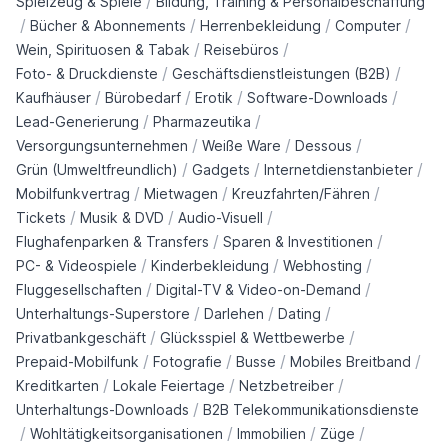
/
Spielzeug & Spiele
Bildung, Training & Personalbeschaffung
/
/
/
/
Bücher & Abonnements
Herrenbekleidung
Computer
/
/
Wein, Spirituosen & Tabak
Reisebüros
/
/
Foto- & Druckdienste
Geschäftsdienstleistungen (B2B)
/
/
/
/
Kaufhäuser
Bürobedarf
Erotik
Software-Downloads
/
/
Lead-Generierung
Pharmazeutika
/
/
/
Versorgungsunternehmen
Weiße Ware
Dessous
/
/
/
Grün (Umweltfreundlich)
Gadgets
Internetdienstanbieter
/
/
/
Mobilfunkvertrag
Mietwagen
Kreuzfahrten/Fähren
/
/
/
Tickets
Musik & DVD
Audio-Visuell
/
/
Flughafenparken & Transfers
Sparen & Investitionen
/
/
/
PC- & Videospiele
Kinderbekleidung
Webhosting
/
/
Fluggesellschaften
Digital-TV & Video-on-Demand
/
/
/
Unterhaltungs-Superstore
Darlehen
Dating
/
/
Privatbankgeschäft
Glücksspiel & Wettbewerbe
/
/
/
/
Prepaid-Mobilfunk
Fotografie
Busse
Mobiles Breitband
/
/
/
Kreditkarten
Lokale Feiertage
Netzbetreiber
/
Unterhaltungs-Downloads
B2B Telekommunikationsdienste
/
/
/
/
Wohltätigkeitsorganisationen
Immobilien
Züge