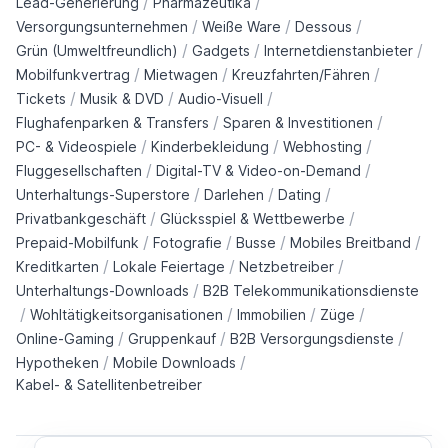
/
/
Lead-Generierung
Pharmazeutika
/
/
/
Versorgungsunternehmen
Weiße Ware
Dessous
/
/
/
Grün (Umweltfreundlich)
Gadgets
Internetdienstanbieter
/
/
/
Mobilfunkvertrag
Mietwagen
Kreuzfahrten/Fähren
/
/
/
Tickets
Musik & DVD
Audio-Visuell
/
/
Flughafenparken & Transfers
Sparen & Investitionen
/
/
/
PC- & Videospiele
Kinderbekleidung
Webhosting
/
/
Fluggesellschaften
Digital-TV & Video-on-Demand
/
/
/
Unterhaltungs-Superstore
Darlehen
Dating
/
/
Privatbankgeschäft
Glücksspiel & Wettbewerbe
/
/
/
/
Prepaid-Mobilfunk
Fotografie
Busse
Mobiles Breitband
/
/
/
Kreditkarten
Lokale Feiertage
Netzbetreiber
/
Unterhaltungs-Downloads
B2B Telekommunikationsdienste
/
/
/
/
Wohltätigkeitsorganisationen
Immobilien
Züge
/
/
/
Online-Gaming
Gruppenkauf
B2B Versorgungsdienste
/
/
Hypotheken
Mobile Downloads
Kabel- & Satellitenbetreiber