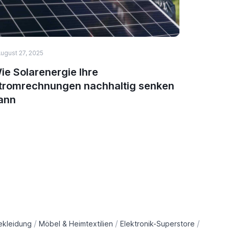
ugust 27, 2025
August 27,
ie Solarenergie Ihre
Sunshar
tromrechnungen nachhaltig senken
Energie
ann
/
/
/
ekleidung
Möbel & Heimtextilien
Elektronik-Superstore