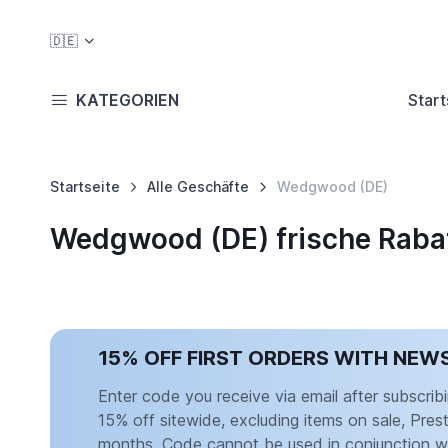
🇩🇪
KATEGORIEN
Start
Startseite
Alle Geschäfte
Wedgwood (DE)
Wedgwood (DE) frische Raba
15% OFF FIRST ORDERS WITH NEW
Enter code you receive via email after subscrib
15% off sitewide, excluding items on sale, Pres
months. Code cannot be used in conjunction wi