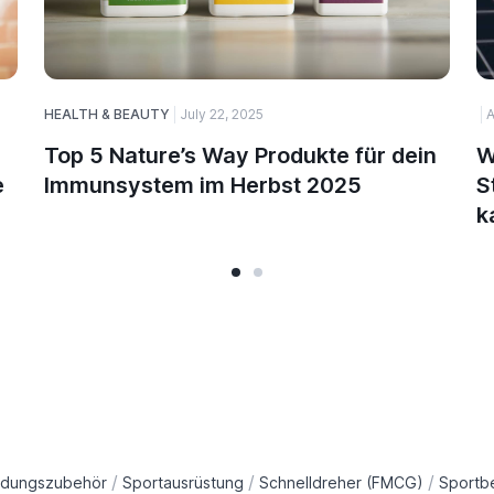
HEALTH & BEAUTY
July 22, 2025
A
Top 5 Nature’s Way Produkte für dein
W
e
Immunsystem im Herbst 2025
S
k
/
/
/
idungszubehör
Sportausrüstung
Schnelldreher (FMCG)
Sportb