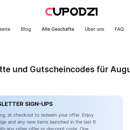
seite
Blog
Alle Geschäfte
Über uns
FAQ
tte und Gutscheincodes für Aug
SLETTER SIGN-UPS
ing, at checkout to redeem your offer. Enjoy
tige and any new items launched in the last 6
th any other offer or discount code. One