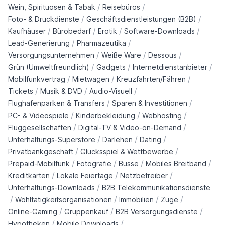
/
/
Wein, Spirituosen & Tabak
Reisebüros
/
/
Foto- & Druckdienste
Geschäftsdienstleistungen (B2B)
/
/
/
/
Kaufhäuser
Bürobedarf
Erotik
Software-Downloads
/
/
Lead-Generierung
Pharmazeutika
/
/
/
Versorgungsunternehmen
Weiße Ware
Dessous
/
/
/
Grün (Umweltfreundlich)
Gadgets
Internetdienstanbieter
/
/
/
Mobilfunkvertrag
Mietwagen
Kreuzfahrten/Fähren
/
/
/
Tickets
Musik & DVD
Audio-Visuell
/
/
Flughafenparken & Transfers
Sparen & Investitionen
/
/
/
PC- & Videospiele
Kinderbekleidung
Webhosting
/
/
Fluggesellschaften
Digital-TV & Video-on-Demand
/
/
/
Unterhaltungs-Superstore
Darlehen
Dating
/
/
Privatbankgeschäft
Glücksspiel & Wettbewerbe
/
/
/
/
Prepaid-Mobilfunk
Fotografie
Busse
Mobiles Breitband
/
/
/
Kreditkarten
Lokale Feiertage
Netzbetreiber
/
Unterhaltungs-Downloads
B2B Telekommunikationsdienste
/
/
/
/
Wohltätigkeitsorganisationen
Immobilien
Züge
/
/
/
Online-Gaming
Gruppenkauf
B2B Versorgungsdienste
/
/
Hypotheken
Mobile Downloads