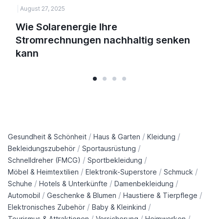
August 27, 2025
H
Wie Solarenergie Ihre
Stromrechnungen nachhaltig senken
kann
/
/
/
Gesundheit & Schönheit
Haus & Garten
Kleidung
/
/
Bekleidungszubehör
Sportausrüstung
/
/
Schnelldreher (FMCG)
Sportbekleidung
/
/
/
Möbel & Heimtextilien
Elektronik-Superstore
Schmuck
/
/
/
Schuhe
Hotels & Unterkünfte
Damenbekleidung
/
/
/
Automobil
Geschenke & Blumen
Haustiere & Tierpflege
/
/
Elektronisches Zubehör
Baby & Kleinkind
/
/
/
Tourismus & Attraktionen
Versicherung
Heimwerken