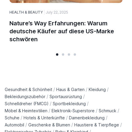
HEALTH & BEAUTY
July 22, 2025
H
Nature’s Way Erfahrungen: Warum
deutsche Käufer auf diese US-Marke
schwören
/
/
/
Gesundheit & Schönheit
Haus & Garten
Kleidung
/
/
Bekleidungszubehör
Sportausrüstung
/
/
Schnelldreher (FMCG)
Sportbekleidung
/
/
/
Möbel & Heimtextilien
Elektronik-Superstore
Schmuck
/
/
/
Schuhe
Hotels & Unterkünfte
Damenbekleidung
/
/
/
Automobil
Geschenke & Blumen
Haustiere & Tierpflege
/
/
Elektronisches Zubehör
Baby & Kleinkind