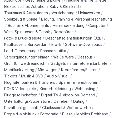
/
/
/
Automobil
Geschenke & Blumen
Haustiere & Tierpflege
/
/
Elektronisches Zubehör
Baby & Kleinkind
/
/
/
Tourismus & Attraktionen
Versicherung
Heimwerken
/
Spielzeug & Spiele
Bildung, Training & Personalbeschaffung
/
/
/
/
Bücher & Abonnements
Herrenbekleidung
Computer
/
/
Wein, Spirituosen & Tabak
Reisebüros
/
/
Foto- & Druckdienste
Geschäftsdienstleistungen (B2B)
/
/
/
/
Kaufhäuser
Bürobedarf
Erotik
Software-Downloads
/
/
Lead-Generierung
Pharmazeutika
/
/
/
Versorgungsunternehmen
Weiße Ware
Dessous
/
/
/
Grün (Umweltfreundlich)
Gadgets
Internetdienstanbieter
/
/
/
Mobilfunkvertrag
Mietwagen
Kreuzfahrten/Fähren
/
/
/
Tickets
Musik & DVD
Audio-Visuell
/
/
Flughafenparken & Transfers
Sparen & Investitionen
/
/
/
PC- & Videospiele
Kinderbekleidung
Webhosting
/
/
Fluggesellschaften
Digital-TV & Video-on-Demand
/
/
/
Unterhaltungs-Superstore
Darlehen
Dating
/
/
Privatbankgeschäft
Glücksspiel & Wettbewerbe
/
/
/
/
Prepaid-Mobilfunk
Fotografie
Busse
Mobiles Breitband