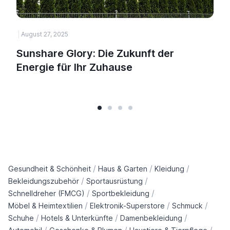
August 27, 2025
H
Sunshare Glory: Die Zukunft der
Energie für Ihr Zuhause
/
/
/
Gesundheit & Schönheit
Haus & Garten
Kleidung
/
/
Bekleidungszubehör
Sportausrüstung
/
/
Schnelldreher (FMCG)
Sportbekleidung
/
/
/
Möbel & Heimtextilien
Elektronik-Superstore
Schmuck
/
/
/
Schuhe
Hotels & Unterkünfte
Damenbekleidung