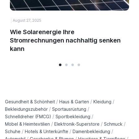
August 27, 2025
H
Wie Solarenergie Ihre
Stromrechnungen nachhaltig senken
kann
/
/
/
Gesundheit & Schönheit
Haus & Garten
Kleidung
/
/
Bekleidungszubehör
Sportausrüstung
/
/
Schnelldreher (FMCG)
Sportbekleidung
/
/
/
Möbel & Heimtextilien
Elektronik-Superstore
Schmuck
/
/
/
Schuhe
Hotels & Unterkünfte
Damenbekleidung
/
/
/
Automobil
Geschenke & Blumen
Haustiere & Tierpflege