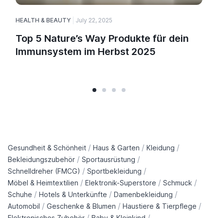
HEALTH & BEAUTY
July 22, 2025
Top 5 Nature’s Way Produkte für dein
Immunsystem im Herbst 2025
/
/
/
Gesundheit & Schönheit
Haus & Garten
Kleidung
/
/
Bekleidungszubehör
Sportausrüstung
/
/
Schnelldreher (FMCG)
Sportbekleidung
/
/
/
Möbel & Heimtextilien
Elektronik-Superstore
Schmuck
/
/
/
Schuhe
Hotels & Unterkünfte
Damenbekleidung
/
/
/
Automobil
Geschenke & Blumen
Haustiere & Tierpflege
/
/
Elektronisches Zubehör
Baby & Kleinkind