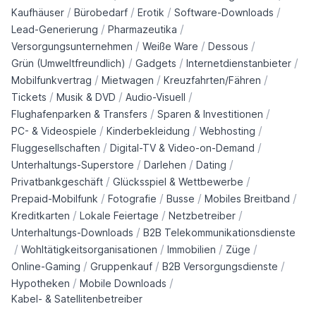
/
/
/
/
Kaufhäuser
Bürobedarf
Erotik
Software-Downloads
/
/
Lead-Generierung
Pharmazeutika
/
/
/
Versorgungsunternehmen
Weiße Ware
Dessous
/
/
/
Grün (Umweltfreundlich)
Gadgets
Internetdienstanbieter
/
/
/
Mobilfunkvertrag
Mietwagen
Kreuzfahrten/Fähren
/
/
/
Tickets
Musik & DVD
Audio-Visuell
/
/
Flughafenparken & Transfers
Sparen & Investitionen
/
/
/
PC- & Videospiele
Kinderbekleidung
Webhosting
/
/
Fluggesellschaften
Digital-TV & Video-on-Demand
/
/
/
Unterhaltungs-Superstore
Darlehen
Dating
/
/
Privatbankgeschäft
Glücksspiel & Wettbewerbe
/
/
/
/
Prepaid-Mobilfunk
Fotografie
Busse
Mobiles Breitband
/
/
/
Kreditkarten
Lokale Feiertage
Netzbetreiber
/
Unterhaltungs-Downloads
B2B Telekommunikationsdienste
/
/
/
/
Wohltätigkeitsorganisationen
Immobilien
Züge
/
/
/
Online-Gaming
Gruppenkauf
B2B Versorgungsdienste
/
/
Hypotheken
Mobile Downloads
Kabel- & Satellitenbetreiber