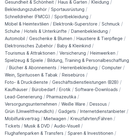
/
/
/
Gesundheit & Schönheit
Haus & Garten
Kleidung
/
/
Bekleidungszubehör
Sportausrüstung
/
/
Schnelldreher (FMCG)
Sportbekleidung
/
/
/
Möbel & Heimtextilien
Elektronik-Superstore
Schmuck
/
/
/
Schuhe
Hotels & Unterkünfte
Damenbekleidung
/
/
/
Automobil
Geschenke & Blumen
Haustiere & Tierpflege
/
/
Elektronisches Zubehör
Baby & Kleinkind
/
/
/
Tourismus & Attraktionen
Versicherung
Heimwerken
/
Spielzeug & Spiele
Bildung, Training & Personalbeschaffung
/
/
/
/
Bücher & Abonnements
Herrenbekleidung
Computer
/
/
Wein, Spirituosen & Tabak
Reisebüros
/
/
Foto- & Druckdienste
Geschäftsdienstleistungen (B2B)
/
/
/
/
Kaufhäuser
Bürobedarf
Erotik
Software-Downloads
/
/
Lead-Generierung
Pharmazeutika
/
/
/
Versorgungsunternehmen
Weiße Ware
Dessous
/
/
/
Grün (Umweltfreundlich)
Gadgets
Internetdienstanbieter
/
/
/
Mobilfunkvertrag
Mietwagen
Kreuzfahrten/Fähren
/
/
/
Tickets
Musik & DVD
Audio-Visuell
/
/
Flughafenparken & Transfers
Sparen & Investitionen