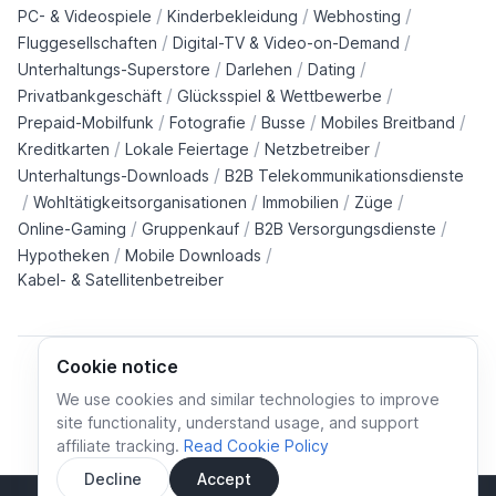
/
/
/
PC- & Videospiele
Kinderbekleidung
Webhosting
/
/
Fluggesellschaften
Digital-TV & Video-on-Demand
/
/
/
Unterhaltungs-Superstore
Darlehen
Dating
/
/
Privatbankgeschäft
Glücksspiel & Wettbewerbe
/
/
/
/
Prepaid-Mobilfunk
Fotografie
Busse
Mobiles Breitband
/
/
/
Kreditkarten
Lokale Feiertage
Netzbetreiber
/
Unterhaltungs-Downloads
B2B Telekommunikationsdienste
/
/
/
/
Wohltätigkeitsorganisationen
Immobilien
Züge
/
/
/
Online-Gaming
Gruppenkauf
B2B Versorgungsdienste
/
/
Hypotheken
Mobile Downloads
Kabel- & Satellitenbetreiber
Cookie notice
We use cookies and similar technologies to improve
site functionality, understand usage, and support
Cookie policy
Cookies preferences
Privacy policy
affiliate tracking.
Read Cookie Policy
Terms and conditions
Decline
Accept