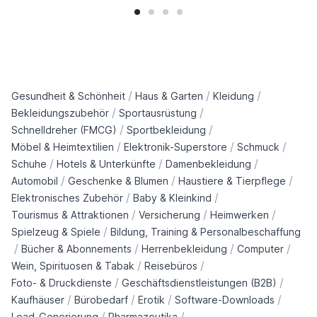
/
/
/
Gesundheit & Schönheit
Haus & Garten
Kleidung
/
/
Bekleidungszubehör
Sportausrüstung
/
/
Schnelldreher (FMCG)
Sportbekleidung
/
/
/
Möbel & Heimtextilien
Elektronik-Superstore
Schmuck
/
/
/
Schuhe
Hotels & Unterkünfte
Damenbekleidung
/
/
/
Automobil
Geschenke & Blumen
Haustiere & Tierpflege
/
/
Elektronisches Zubehör
Baby & Kleinkind
/
/
/
Tourismus & Attraktionen
Versicherung
Heimwerken
/
Spielzeug & Spiele
Bildung, Training & Personalbeschaffung
/
/
/
/
Bücher & Abonnements
Herrenbekleidung
Computer
/
/
Wein, Spirituosen & Tabak
Reisebüros
/
/
Foto- & Druckdienste
Geschäftsdienstleistungen (B2B)
/
/
/
/
Kaufhäuser
Bürobedarf
Erotik
Software-Downloads
/
/
Lead-Generierung
Pharmazeutika