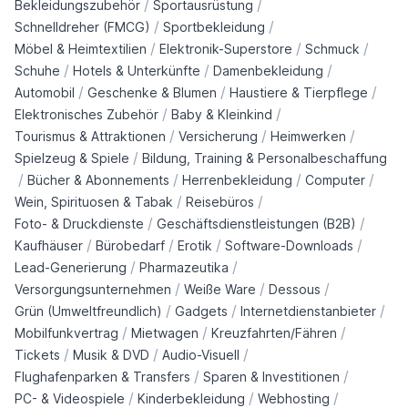
/
/
Bekleidungszubehör
Sportausrüstung
/
/
Schnelldreher (FMCG)
Sportbekleidung
/
/
/
Möbel & Heimtextilien
Elektronik-Superstore
Schmuck
/
/
/
Schuhe
Hotels & Unterkünfte
Damenbekleidung
/
/
/
Automobil
Geschenke & Blumen
Haustiere & Tierpflege
/
/
Elektronisches Zubehör
Baby & Kleinkind
/
/
/
Tourismus & Attraktionen
Versicherung
Heimwerken
/
Spielzeug & Spiele
Bildung, Training & Personalbeschaffung
/
/
/
/
Bücher & Abonnements
Herrenbekleidung
Computer
/
/
Wein, Spirituosen & Tabak
Reisebüros
/
/
Foto- & Druckdienste
Geschäftsdienstleistungen (B2B)
/
/
/
/
Kaufhäuser
Bürobedarf
Erotik
Software-Downloads
/
/
Lead-Generierung
Pharmazeutika
/
/
/
Versorgungsunternehmen
Weiße Ware
Dessous
/
/
/
Grün (Umweltfreundlich)
Gadgets
Internetdienstanbieter
/
/
/
Mobilfunkvertrag
Mietwagen
Kreuzfahrten/Fähren
/
/
/
Tickets
Musik & DVD
Audio-Visuell
/
/
Flughafenparken & Transfers
Sparen & Investitionen
/
/
/
PC- & Videospiele
Kinderbekleidung
Webhosting