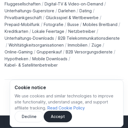
/
/
Fluggesellschaften
Digital-TV & Video-on-Demand
/
/
/
Unterhaltungs-Superstore
Darlehen
Dating
/
/
Privatbankgeschäft
Glücksspiel & Wettbewerbe
/
/
/
/
Prepaid-Mobilfunk
Fotografie
Busse
Mobiles Breitband
/
/
/
Kreditkarten
Lokale Feiertage
Netzbetreiber
/
Unterhaltungs-Downloads
B2B Telekommunikationsdienste
/
/
/
/
Wohltätigkeitsorganisationen
Immobilien
Züge
/
/
/
Online-Gaming
Gruppenkauf
B2B Versorgungsdienste
/
/
Hypotheken
Mobile Downloads
Kabel- & Satellitenbetreiber
Cookie notice
We use cookies and similar technologies to improve
site functionality, understand usage, and support
Cookie policy
Cookies preferences
Privacy policy
affiliate tracking.
Read Cookie Policy
Terms and conditions
Decline
Accept
Sidebar
© All rights reserved.