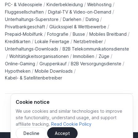
/
/
/
PC- & Videospiele
Kinderbekleidung
Webhosting
/
/
Fluggesellschaften
Digital-TV & Video-on-Demand
/
/
/
Unterhaltungs-Superstore
Darlehen
Dating
/
/
Privatbankgeschäft
Glücksspiel & Wettbewerbe
/
/
/
/
Prepaid-Mobilfunk
Fotografie
Busse
Mobiles Breitband
/
/
/
Kreditkarten
Lokale Feiertage
Netzbetreiber
/
Unterhaltungs-Downloads
B2B Telekommunikationsdienste
/
/
/
/
Wohltätigkeitsorganisationen
Immobilien
Züge
/
/
/
Online-Gaming
Gruppenkauf
B2B Versorgungsdienste
/
/
Hypotheken
Mobile Downloads
Kabel- & Satellitenbetreiber
Cookie notice
We use cookies and similar technologies to improve
site functionality, understand usage, and support
Cookie policy
Cookies preferences
Privacy policy
affiliate tracking.
Read Cookie Policy
Terms and conditions
Decline
Accept