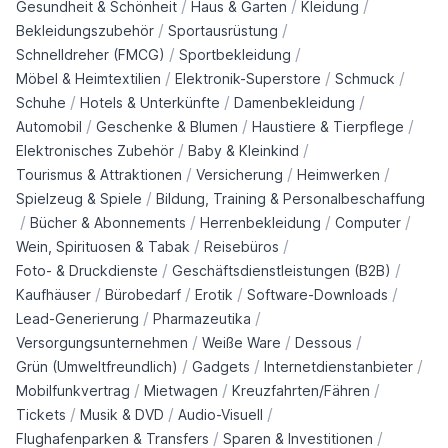
/
/
/
Gesundheit & Schönheit
Haus & Garten
Kleidung
/
/
Bekleidungszubehör
Sportausrüstung
/
/
Schnelldreher (FMCG)
Sportbekleidung
/
/
/
Möbel & Heimtextilien
Elektronik-Superstore
Schmuck
/
/
/
Schuhe
Hotels & Unterkünfte
Damenbekleidung
/
/
/
Automobil
Geschenke & Blumen
Haustiere & Tierpflege
/
/
Elektronisches Zubehör
Baby & Kleinkind
/
/
/
Tourismus & Attraktionen
Versicherung
Heimwerken
/
Spielzeug & Spiele
Bildung, Training & Personalbeschaffung
/
/
/
/
Bücher & Abonnements
Herrenbekleidung
Computer
/
/
Wein, Spirituosen & Tabak
Reisebüros
/
/
Foto- & Druckdienste
Geschäftsdienstleistungen (B2B)
/
/
/
/
Kaufhäuser
Bürobedarf
Erotik
Software-Downloads
/
/
Lead-Generierung
Pharmazeutika
/
/
/
Versorgungsunternehmen
Weiße Ware
Dessous
/
/
/
Grün (Umweltfreundlich)
Gadgets
Internetdienstanbieter
/
/
/
Mobilfunkvertrag
Mietwagen
Kreuzfahrten/Fähren
/
/
/
Tickets
Musik & DVD
Audio-Visuell
/
/
Flughafenparken & Transfers
Sparen & Investitionen