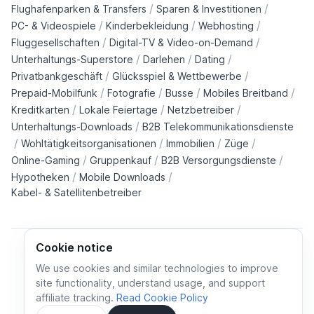
/
/
Flughafenparken & Transfers
Sparen & Investitionen
/
/
/
PC- & Videospiele
Kinderbekleidung
Webhosting
/
/
Fluggesellschaften
Digital-TV & Video-on-Demand
/
/
/
Unterhaltungs-Superstore
Darlehen
Dating
/
/
Privatbankgeschäft
Glücksspiel & Wettbewerbe
/
/
/
/
Prepaid-Mobilfunk
Fotografie
Busse
Mobiles Breitband
/
/
/
Kreditkarten
Lokale Feiertage
Netzbetreiber
/
Unterhaltungs-Downloads
B2B Telekommunikationsdienste
/
/
/
/
Wohltätigkeitsorganisationen
Immobilien
Züge
/
/
/
Online-Gaming
Gruppenkauf
B2B Versorgungsdienste
/
/
Hypotheken
Mobile Downloads
Kabel- & Satellitenbetreiber
Cookie notice
We use cookies and similar technologies to improve
site functionality, understand usage, and support
Cookie policy
Cookies preferences
Privacy policy
affiliate tracking.
Read Cookie Policy
Terms and conditions