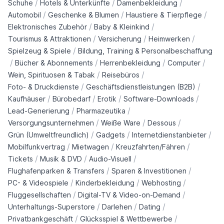
/
/
/
Schuhe
Hotels & Unterkünfte
Damenbekleidung
/
/
/
Automobil
Geschenke & Blumen
Haustiere & Tierpflege
/
/
Elektronisches Zubehör
Baby & Kleinkind
/
/
/
Tourismus & Attraktionen
Versicherung
Heimwerken
/
Spielzeug & Spiele
Bildung, Training & Personalbeschaffung
/
/
/
/
Bücher & Abonnements
Herrenbekleidung
Computer
/
/
Wein, Spirituosen & Tabak
Reisebüros
/
/
Foto- & Druckdienste
Geschäftsdienstleistungen (B2B)
/
/
/
/
Kaufhäuser
Bürobedarf
Erotik
Software-Downloads
/
/
Lead-Generierung
Pharmazeutika
/
/
/
Versorgungsunternehmen
Weiße Ware
Dessous
/
/
/
Grün (Umweltfreundlich)
Gadgets
Internetdienstanbieter
/
/
/
Mobilfunkvertrag
Mietwagen
Kreuzfahrten/Fähren
/
/
/
Tickets
Musik & DVD
Audio-Visuell
/
/
Flughafenparken & Transfers
Sparen & Investitionen
/
/
/
PC- & Videospiele
Kinderbekleidung
Webhosting
/
/
Fluggesellschaften
Digital-TV & Video-on-Demand
/
/
/
Unterhaltungs-Superstore
Darlehen
Dating
/
/
Privatbankgeschäft
Glücksspiel & Wettbewerbe