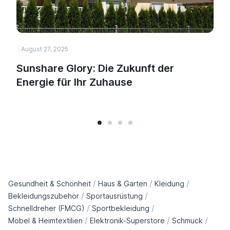
August 27, 2025
H
Sunshare Glory: Die Zukunft der
Energie für Ihr Zuhause
/
/
/
Gesundheit & Schönheit
Haus & Garten
Kleidung
/
/
Bekleidungszubehör
Sportausrüstung
/
/
Schnelldreher (FMCG)
Sportbekleidung
/
/
/
Möbel & Heimtextilien
Elektronik-Superstore
Schmuck