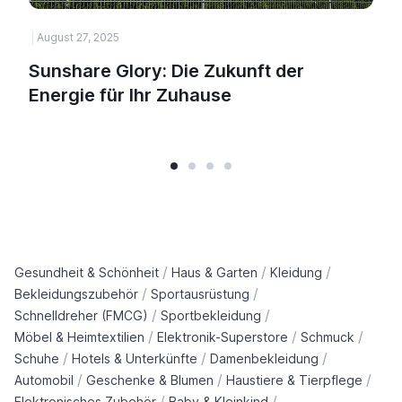
August 27, 2025
Sunshare Glory: Die Zukunft der
Energie für Ihr Zuhause
/
/
/
Gesundheit & Schönheit
Haus & Garten
Kleidung
/
/
Bekleidungszubehör
Sportausrüstung
/
/
Schnelldreher (FMCG)
Sportbekleidung
/
/
/
Möbel & Heimtextilien
Elektronik-Superstore
Schmuck
/
/
/
Schuhe
Hotels & Unterkünfte
Damenbekleidung
/
/
/
Automobil
Geschenke & Blumen
Haustiere & Tierpflege
/
/
Elektronisches Zubehör
Baby & Kleinkind