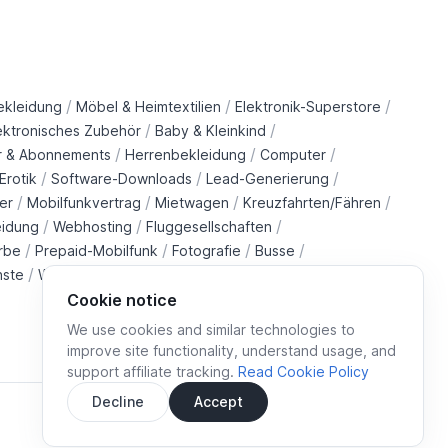
/
/
/
ekleidung
Möbel & Heimtextilien
Elektronik-Superstore
/
/
ektronisches Zubehör
Baby & Kleinkind
/
/
/
r & Abonnements
Herrenbekleidung
Computer
/
/
/
Erotik
Software-Downloads
Lead-Generierung
/
/
/
/
er
Mobilfunkvertrag
Mietwagen
Kreuzfahrten/Fähren
/
/
/
eidung
Webhosting
Fluggesellschaften
/
/
/
/
rbe
Prepaid-Mobilfunk
Fotografie
Busse
/
/
/
/
nste
Wohltätigkeitsorganisationen
Immobilien
Züge
Cookie notice
We use cookies and similar technologies to
improve site functionality, understand usage, and
support affiliate tracking.
Read Cookie Policy
Decline
Accept