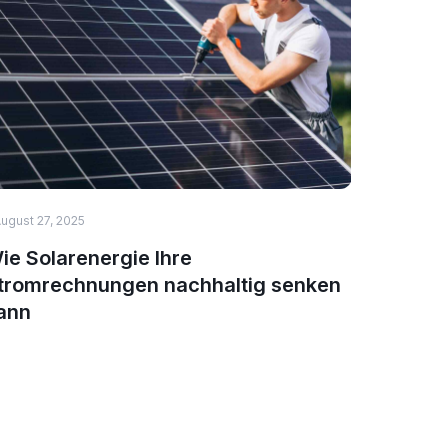
ugust 27, 2025
HEALTH & 
ie Solarenergie Ihre
Top 5 N
tromrechnungen nachhaltig senken
Immuns
ann