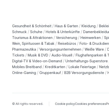
/
/
/
Gesundheit & Schönheit
Haus & Garten
Kleidung
Bekle
/
/
/
Schmuck
Schuhe
Hotels & Unterkünfte
Damenbekleidu
/
/
/
Tourismus & Attraktionen
Versicherung
Heimwerken
Sp
/
/
Wein, Spirituosen & Tabak
Reisebüros
Foto- & Druckdien
/
/
/
Pharmazeutika
Versorgungsunternehmen
Weiße Ware
/
/
/
Tickets
Musik & DVD
Audio-Visuell
Flughafenparken & T
/
Digital-TV & Video-on-Demand
Unterhaltungs-Superstore
/
/
/
Mobiles Breitband
Kreditkarten
Lokale Feiertage
Netzb
/
/
/
Online-Gaming
Gruppenkauf
B2B Versorgungsdienste
© All rights reserved.
Cookie policy
Cookies preferences
Pr