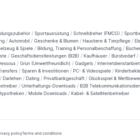
/
/
/
idungszubehör
Sportausrüstung
Schnelldreher (FMCG)
Sportb
/
/
/
/
ng
Automobil
Geschenke & Blumen
Haustiere & Tierpflege
El
/
/
ielzeug & Spiele
Bildung, Training & Personalbeschaffung
Büche
/
/
/
/
ste
Geschäftsdienstleistungen (B2B)
Kaufhäuser
Bürobedarf
/
/
/
Dessous
Grün (Umweltfreundlich)
Gadgets
Internetdienstanbiet
/
/
/
ransfers
Sparen & Investitionen
PC- & Videospiele
Kinderbekl
/
/
/
/
Darlehen
Dating
Privatbankgeschäft
Glücksspiel & Wettbewe
/
/
etreiber
Unterhaltungs-Downloads
B2B Telekommunikationsdie
/
/
Hypotheken
Mobile Downloads
Kabel- & Satellitenbetreiber
ivacy policy
Terms and conditions