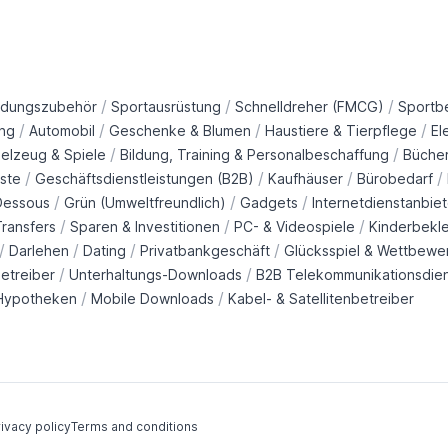
/
/
/
idungszubehör
Sportausrüstung
Schnelldreher (FMCG)
Sportb
/
/
/
/
ng
Automobil
Geschenke & Blumen
Haustiere & Tierpflege
El
/
/
ielzeug & Spiele
Bildung, Training & Personalbeschaffung
Büche
/
/
/
/
ste
Geschäftsdienstleistungen (B2B)
Kaufhäuser
Bürobedarf
/
/
/
Dessous
Grün (Umweltfreundlich)
Gadgets
Internetdienstanbiet
/
/
/
ransfers
Sparen & Investitionen
PC- & Videospiele
Kinderbekl
/
/
/
/
Darlehen
Dating
Privatbankgeschäft
Glücksspiel & Wettbewe
/
/
etreiber
Unterhaltungs-Downloads
B2B Telekommunikationsdie
/
/
Hypotheken
Mobile Downloads
Kabel- & Satellitenbetreiber
ivacy policy
Terms and conditions