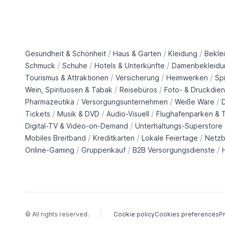
/
/
/
Gesundheit & Schönheit
Haus & Garten
Kleidung
Bekle
/
/
/
Schmuck
Schuhe
Hotels & Unterkünfte
Damenbekleidu
/
/
/
Tourismus & Attraktionen
Versicherung
Heimwerken
Sp
/
/
Wein, Spirituosen & Tabak
Reisebüros
Foto- & Druckdien
/
/
/
Pharmazeutika
Versorgungsunternehmen
Weiße Ware
/
/
/
Tickets
Musik & DVD
Audio-Visuell
Flughafenparken & T
/
Digital-TV & Video-on-Demand
Unterhaltungs-Superstore
/
/
/
Mobiles Breitband
Kreditkarten
Lokale Feiertage
Netzb
/
/
/
Online-Gaming
Gruppenkauf
B2B Versorgungsdienste
© All rights reserved.
Cookie policy
Cookies preferences
Pr