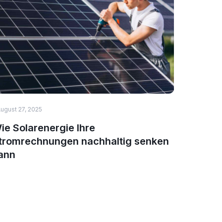
ugust 27, 2025
August 27,
ie Solarenergie Ihre
Sunshar
tromrechnungen nachhaltig senken
Energie
ann