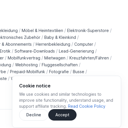
/
/
/
ekleidung
Möbel & Heimtextilien
Elektronik-Superstore
/
/
ektronisches Zubehör
Baby & Kleinkind
/
/
/
r & Abonnements
Herrenbekleidung
Computer
/
/
/
Erotik
Software-Downloads
Lead-Generierung
/
/
/
/
er
Mobilfunkvertrag
Mietwagen
Kreuzfahrten/Fähren
/
/
/
eidung
Webhosting
Fluggesellschaften
/
/
/
/
rbe
Prepaid-Mobilfunk
Fotografie
Busse
/
/
/
/
nste
Wohltätigkeitsorganisationen
Immobilien
Züge
Cookie notice
We use cookies and similar technologies to
improve site functionality, understand usage, and
support affiliate tracking.
Read Cookie Policy
Decline
Accept