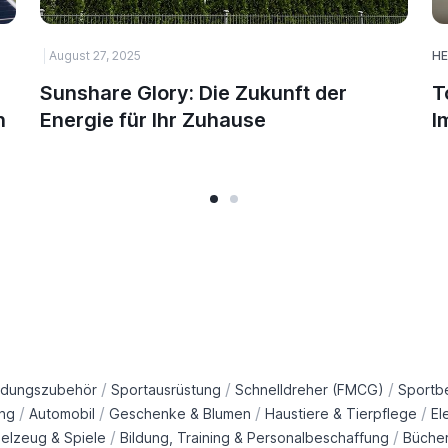
August 27, 2025
HE
Sunshare Glory: Die Zukunft der
T
n
Energie für Ihr Zuhause
I
/
/
/
idungszubehör
Sportausrüstung
Schnelldreher (FMCG)
Sportb
/
/
/
/
ng
Automobil
Geschenke & Blumen
Haustiere & Tierpflege
El
/
/
ielzeug & Spiele
Bildung, Training & Personalbeschaffung
Büche