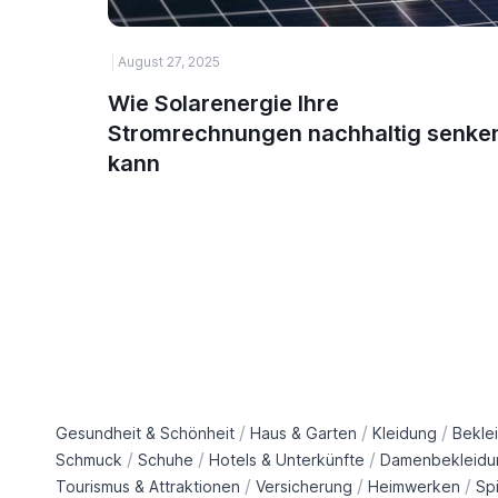
August 27, 2025
Wie Solarenergie Ihre
Stromrechnungen nachhaltig senke
kann
/
/
/
Gesundheit & Schönheit
Haus & Garten
Kleidung
Bekle
/
/
/
Schmuck
Schuhe
Hotels & Unterkünfte
Damenbekleidu
/
/
/
Tourismus & Attraktionen
Versicherung
Heimwerken
Sp