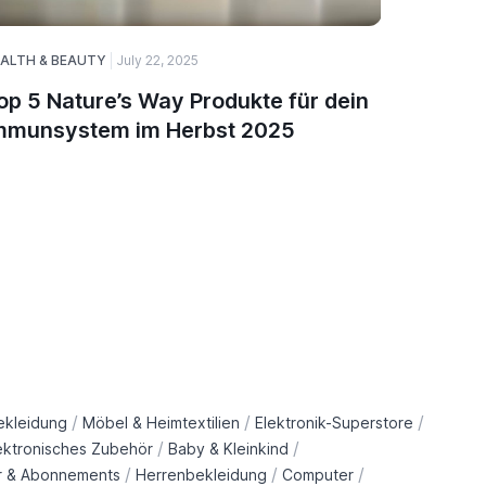
ALTH & BEAUTY
July 22, 2025
HEALTH & 
op 5 Nature’s Way Produkte für dein
Nature
mmunsystem im Herbst 2025
deutsc
schwör
/
/
/
ekleidung
Möbel & Heimtextilien
Elektronik-Superstore
/
/
ektronisches Zubehör
Baby & Kleinkind
/
/
/
r & Abonnements
Herrenbekleidung
Computer