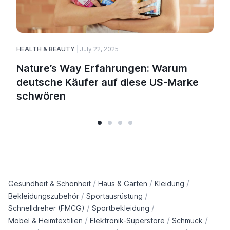
HEALTH & BEAUTY
July 22, 2025
H
Nature’s Way Erfahrungen: Warum
deutsche Käufer auf diese US-Marke
schwören
/
/
/
Gesundheit & Schönheit
Haus & Garten
Kleidung
/
/
Bekleidungszubehör
Sportausrüstung
/
/
Schnelldreher (FMCG)
Sportbekleidung
/
/
/
Möbel & Heimtextilien
Elektronik-Superstore
Schmuck