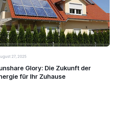
ugust 27, 2025
HEALTH & 
unshare Glory: Die Zukunft der
Nature
nergie für Ihr Zuhause
deutsc
schwör