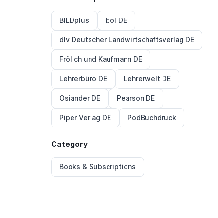
BILDplus
bol DE
dlv Deutscher Landwirtschaftsverlag DE
Frölich und Kaufmann DE
Lehrerbüro DE
Lehrerwelt DE
Osiander DE
Pearson DE
Piper Verlag DE
PodBuchdruck
Category
Books & Subscriptions