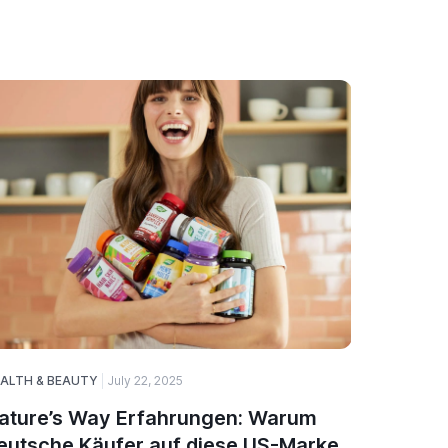
ALTH & BEAUTY
July 22, 2025
HEALTH & 
ature’s Way Erfahrungen: Warum
Top 5 N
eutsche Käufer auf diese US-Marke
Immuns