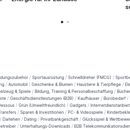
s
/
/
/
idungszubehör
Sportausrüstung
Schnelldreher (FMCG)
Sportb
/
/
/
/
ng
Automobil
Geschenke & Blumen
Haustiere & Tierpflege
El
/
/
ielzeug & Spiele
Bildung, Training & Personalbeschaffung
Büche
/
/
/
/
ste
Geschäftsdienstleistungen (B2B)
Kaufhäuser
Bürobedarf
/
/
/
Dessous
Grün (Umweltfreundlich)
Gadgets
Internetdienstanbiet
/
/
/
ransfers
Sparen & Investitionen
PC- & Videospiele
Kinderbekl
/
/
/
/
Darlehen
Dating
Privatbankgeschäft
Glücksspiel & Wettbewe
/
/
etreiber
Unterhaltungs-Downloads
B2B Telekommunikationsdie