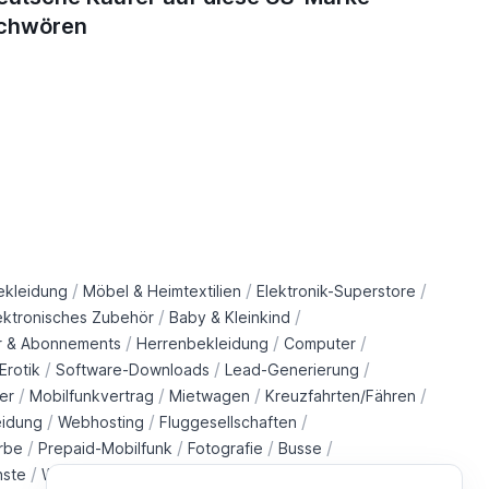
chwören
/
/
/
ekleidung
Möbel & Heimtextilien
Elektronik-Superstore
/
/
ektronisches Zubehör
Baby & Kleinkind
/
/
/
r & Abonnements
Herrenbekleidung
Computer
/
/
/
Erotik
Software-Downloads
Lead-Generierung
/
/
/
/
er
Mobilfunkvertrag
Mietwagen
Kreuzfahrten/Fähren
/
/
/
eidung
Webhosting
Fluggesellschaften
/
/
/
/
rbe
Prepaid-Mobilfunk
Fotografie
Busse
/
/
/
/
nste
Wohltätigkeitsorganisationen
Immobilien
Züge