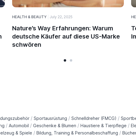
HEALTH & BEAUTY
July 22, 2025
HE
Nature’s Way Erfahrungen: Warum
T
n
deutsche Käufer auf diese US-Marke
I
schwören
/
/
/
idungszubehör
Sportausrüstung
Schnelldreher (FMCG)
Sportb
/
/
/
/
ng
Automobil
Geschenke & Blumen
Haustiere & Tierpflege
El
/
/
ielzeug & Spiele
Bildung, Training & Personalbeschaffung
Büche