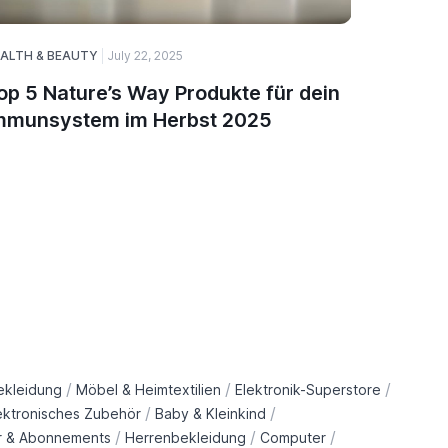
ALTH & BEAUTY
July 22, 2025
August 27,
op 5 Nature’s Way Produkte für dein
Sunshar
mmunsystem im Herbst 2025
Energie
/
/
/
ekleidung
Möbel & Heimtextilien
Elektronik-Superstore
/
/
ektronisches Zubehör
Baby & Kleinkind
/
/
/
r & Abonnements
Herrenbekleidung
Computer