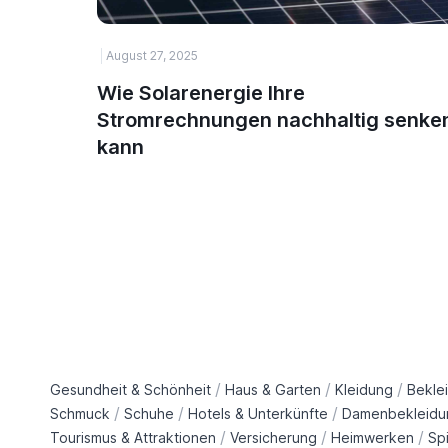
August 27, 2025
Wie Solarenergie Ihre
Stromrechnungen nachhaltig senke
kann
/
/
/
Gesundheit & Schönheit
Haus & Garten
Kleidung
Bekle
/
/
/
Schmuck
Schuhe
Hotels & Unterkünfte
Damenbekleidu
/
/
/
Tourismus & Attraktionen
Versicherung
Heimwerken
Sp